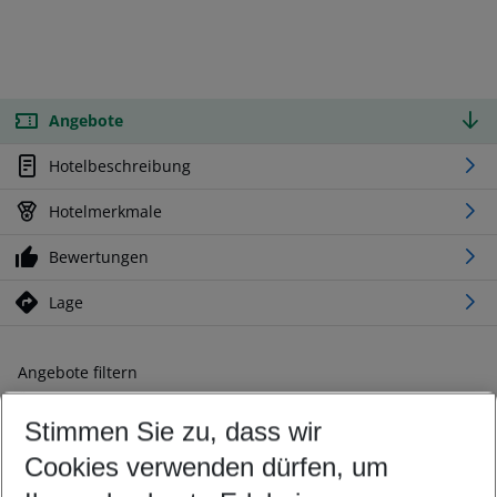
Angebote
Hotelbeschreibung
Hotelmerkmale
Bewertungen
Lage
Angebote filtern
Ändern Sie Ihre Kriterien nach Ihren Wünschen
Stimmen Sie zu, dass wir
Abflughafen wählen
Beliebiger Abflughafen
Cookies verwenden dürfen, um
Reisezeitraum wählen