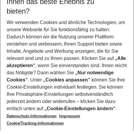
Ihnen das beste Erlebnis zu
09.08.26
–
07.08.27
5-8 Nächte
bieten?
Wer wird verreisen
2 Erwachsene
Keine Kinder
Wir verwenden Cookies und ähnliche Technologien, um
unsere Webseite für Sie funktionsfähig zu halten.
Mehr Filter anzeigen
Dadurch können wir die Nutzung unserer Plattform
verstehen und verbessern, Ihnen Support bieten sowie
Inhalte, Angebote und Werbung anzeigen, die für Sie
relevant sind und zu Ihnen passen. Klicken Sie auf
„Alle
akzeptieren“
, wenn Sie einverstanden sind. Ihnen reicht
das Nötigste? Dann wählen Sie
„Nur notwendige
Footer
Cookies“
. Unter
„Cookies anpassen“
können Sie Ihre
Footer navigation
Cookie-Einstellungen individuell festlegen. Sie können
Über uns
Ihre Privatsphäre-Einstellungen selbstverständlich
AGB
jederzeit ändern oder widerrufen – klicken Sie dazu
Service & Hilfe
Cookie-Einstellungen ändern
einfach unten auf
„Cookie-Einstellungen ändern“
.
Barrierefreies Reisen
Datenschutz-Informationen
Impressum
Cookie-Richtlinie
Folgen Sie uns
Check-in
Cookie/Tracking-Informationen
Datenschutz
FAQ
Impressum