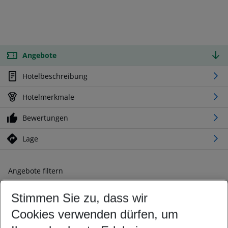
Angebote
Hotelbeschreibung
Hotelmerkmale
Bewertungen
Lage
Angebote filtern
Ändern Sie Ihre Kriterien nach Ihren Wünschen
Stimmen Sie zu, dass wir
Abflughafen wählen
Beliebiger Abflughafen
Cookies verwenden dürfen, um
Reisezeitraum wählen