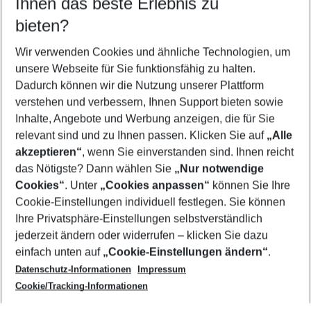
Ihnen das beste Erlebnis zu
09.08.26
–
07.08.27
5-8 Nächte
bieten?
Wer wird verreisen
2 Erwachsene
Keine Kinder
Wir verwenden Cookies und ähnliche Technologien, um
unsere Webseite für Sie funktionsfähig zu halten.
Mehr Filter anzeigen
Dadurch können wir die Nutzung unserer Plattform
verstehen und verbessern, Ihnen Support bieten sowie
Inhalte, Angebote und Werbung anzeigen, die für Sie
relevant sind und zu Ihnen passen. Klicken Sie auf
„Alle
akzeptieren“
, wenn Sie einverstanden sind. Ihnen reicht
das Nötigste? Dann wählen Sie
„Nur notwendige
Footer
Cookies“
. Unter
„Cookies anpassen“
können Sie Ihre
Footer navigation
Cookie-Einstellungen individuell festlegen. Sie können
Über uns
Ihre Privatsphäre-Einstellungen selbstverständlich
AGB
jederzeit ändern oder widerrufen – klicken Sie dazu
Service & Hilfe
Cookie-Einstellungen ändern
einfach unten auf
„Cookie-Einstellungen ändern“
.
Barrierefreies Reisen
Datenschutz-Informationen
Impressum
Cookie-Richtlinie
Folgen Sie uns
Check-in
Cookie/Tracking-Informationen
Datenschutz
FAQ
Impressum