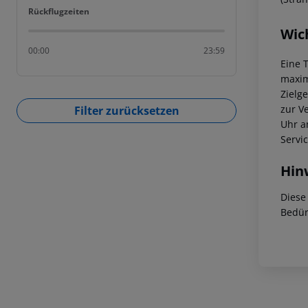
Rückflugzeiten
Rückflugzeiten
Wic
00:00
23:59
Eine 
maxim
Zielg
zur V
Filter zurücksetzen
Uhr a
Servi
Hin
Diese
Bedür