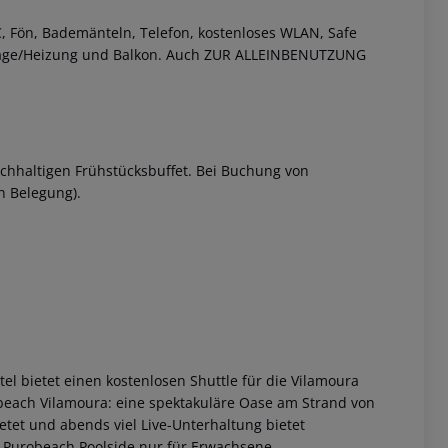
 Fön, Bademänteln, Telefon, kostenloses WLAN, Safe
anlage/Heizung und Balkon. Auch ZUR ALLEINBENUTZUNG
chhaltigen Frühstücksbuffet. Bei Buchung von
h Belegung).
 akzeptieren
el bietet einen kostenlosen Shuttle für die Vilamoura
obeach Vilamoura: eine spektakuläre Oase am Strand von
tet und abends viel Live-Unterhaltung bietet
). Purobeach Poolside nur für Erwachsene.