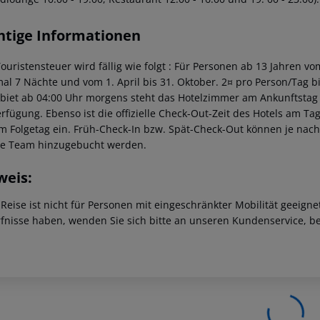
htige Informationen
Touristensteuer wird fällig wie folgt : Für Personen ab 13 Jahren v
al 7 Nächte und vom 1. April bis 31. Oktober. 2¤ pro Person/Tag 
ebiet ab 04:00 Uhr morgens steht das Hotelzimmer am Ankunftstag er
erfügung. Ebenso ist die offizielle Check-Out-Zeit des Hotels am Tag
m Folgetag ein. Früh-Check-In bzw. Spät-Check-Out können je nach
ce Team hinzugebucht werden.
weis:
 Reise ist nicht für Personen mit eingeschränkter Mobilität geeign
fnisse haben, wenden Sie sich bitte an unseren Kundenservice, be