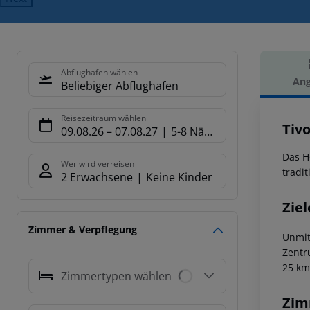
Abflughafen wählen
Ang
Beliebiger Abflughafen
Hot
Reisezeitraum wählen
Tiv
09.08.26
–
07.08.27
5-8 Nächte
Das H
Wer wird verreisen
tradi
2 Erwachsene
Keine Kinder
Ziel
Zimmer & Verpflegung
Unmit
Zentr
25 km
Zimmertypen wählen
Zim