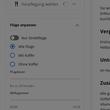
Verpflegung wählen
Sie w
(inklu
buchb
Flüge anpassen
Ver
Nur Direktflüge
Frühs
Alle Flüge
Halbp
Mit Koffer
Unt
Ohne Koffer
Im Ho
Flugdauer
Flugdauer
Zus
Bis zu 24 Stunden
Abflugzeiten
Abflugzeiten
Alle 
Golfpl
Vilam
00:00
23:59
(Stra