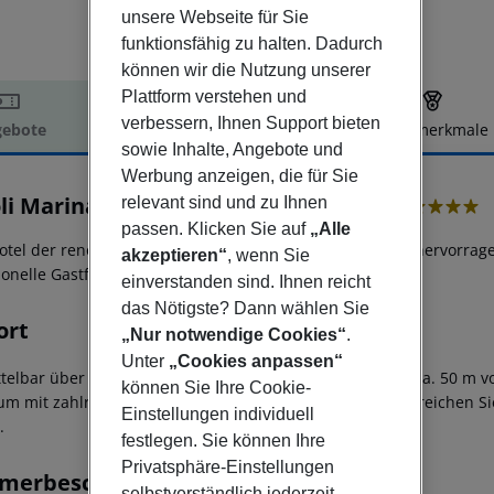
unsere Webseite für Sie
funktionsfähig zu halten. Dadurch
können wir die Nutzung unserer
Plattform verstehen und
verbessern, Ihnen Support bieten
ebote
Hotelbeschreibung
Hotelmerkmale
sowie Inhalte, Angebote und
elbeschreibung
Werbung anzeigen, die für Sie
oli Marina Vilamoura Algarve Resort
relevant sind und zu Ihnen
5
passen. Klicken Sie auf
„Alle
otel der renommierten Tivoli-Hotelkette befindet sich in hervorrag
akzeptieren“
, wenn Sie
tionelle Gastfreundschaft
einverstanden sind. Ihnen reicht
das Nötigste? Dann wählen Sie
ort
„Nur notwendige Cookies“
.
Unter
„Cookies anpassen“
telbar über der Marina von Vilamoura gelegen und nur ca. 50 m v
können Sie Ihre Cookie-
um mit zahlreichen Restaurants, Bars und Geschäften erreichen Si
Einstellungen individuell
.
festlegen. Sie können Ihre
Privatsphäre-Einstellungen
merbeschreibung
selbstverständlich jederzeit