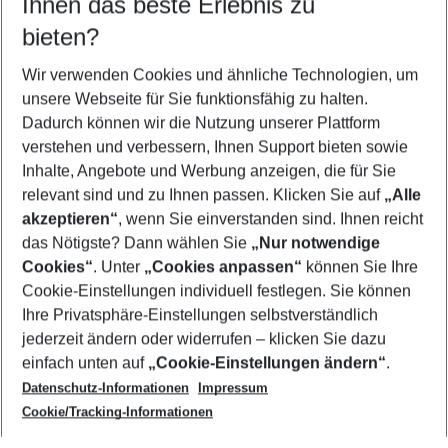
Ihnen das beste Erlebnis zu
08.08.26
–
06.08.27
5-8 Nächte
bieten?
Wer wird verreisen
2 Erwachsene
Keine Kinder
Wir verwenden Cookies und ähnliche Technologien, um
unsere Webseite für Sie funktionsfähig zu halten.
Mehr Filter anzeigen
Dadurch können wir die Nutzung unserer Plattform
verstehen und verbessern, Ihnen Support bieten sowie
Inhalte, Angebote und Werbung anzeigen, die für Sie
relevant sind und zu Ihnen passen. Klicken Sie auf
„Alle
akzeptieren“
, wenn Sie einverstanden sind. Ihnen reicht
das Nötigste? Dann wählen Sie
„Nur notwendige
Footer
Cookies“
. Unter
„Cookies anpassen“
können Sie Ihre
Footer navigation
Cookie-Einstellungen individuell festlegen. Sie können
Über uns
Ihre Privatsphäre-Einstellungen selbstverständlich
AGB
jederzeit ändern oder widerrufen – klicken Sie dazu
Service & Hilfe
Cookie-Einstellungen ändern
einfach unten auf
„Cookie-Einstellungen ändern“
.
Barrierefreies Reisen
Datenschutz-Informationen
Impressum
Cookie-Richtlinie
Folgen Sie uns
Check-in
Cookie/Tracking-Informationen
Datenschutz
FAQ
Impressum