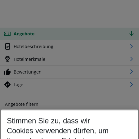
Angebote
Hotelbeschreibung
Hotelmerkmale
Bewertungen
Lage
Angebote filtern
Ändern Sie Ihre Kriterien nach Ihren Wünschen
Stimmen Sie zu, dass wir
Abflughafen wählen
Beliebiger Abflughafen
Cookies verwenden dürfen, um
Reisezeitraum wählen