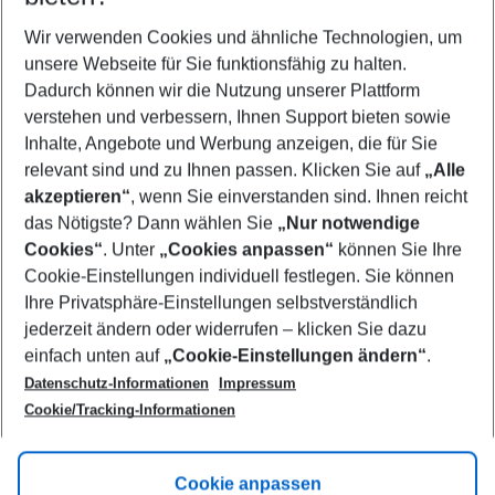
Wer wird verreisen
2 Erwachsene
Keine Kinder
Wir verwenden Cookies und ähnliche Technologien, um
unsere Webseite für Sie funktionsfähig zu halten.
Mehr Filter anzeigen
Dadurch können wir die Nutzung unserer Plattform
verstehen und verbessern, Ihnen Support bieten sowie
Inhalte, Angebote und Werbung anzeigen, die für Sie
relevant sind und zu Ihnen passen. Klicken Sie auf
„Alle
akzeptieren“
, wenn Sie einverstanden sind. Ihnen reicht
das Nötigste? Dann wählen Sie
„Nur notwendige
Footer
Cookies“
. Unter
„Cookies anpassen“
können Sie Ihre
Footer navigation
Cookie-Einstellungen individuell festlegen. Sie können
Über uns
Ihre Privatsphäre-Einstellungen selbstverständlich
AGB
jederzeit ändern oder widerrufen – klicken Sie dazu
Service & Hilfe
Cookie-Einstellungen ändern
einfach unten auf
„Cookie-Einstellungen ändern“
.
Barrierefreies Reisen
Datenschutz-Informationen
Impressum
Cookie-Richtlinie
Folgen Sie uns
Check-in
Cookie/Tracking-Informationen
Datenschutz
FAQ
Impressum
Flugbeschränkungen
Hilfe & Kontakt
Cookie anpassen