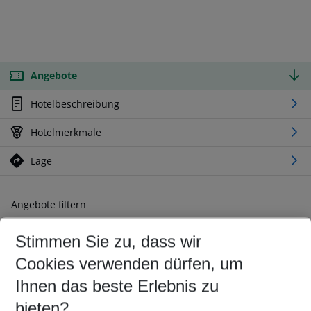
Angebote
Hotelbeschreibung
Hotelmerkmale
Lage
Angebote filtern
Ändern Sie Ihre Kriterien nach Ihren Wünschen
Stimmen Sie zu, dass wir
Abflughafen wählen
Beliebiger Abflughafen
Cookies verwenden dürfen, um
Reisezeitraum wählen
Ihnen das beste Erlebnis zu
08.08.26
–
06.08.27
5-8 Nächte
bieten?