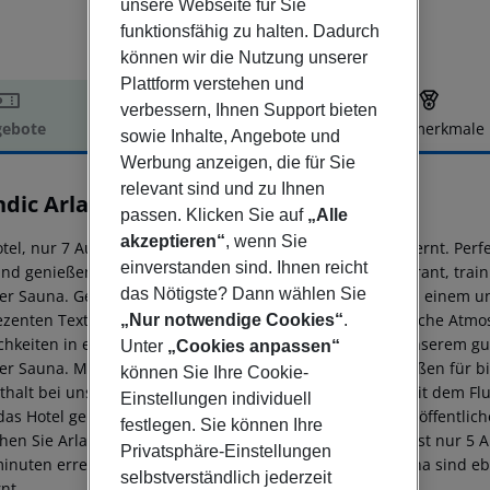
unsere Webseite für Sie
funktionsfähig zu halten. Dadurch
können wir die Nutzung unserer
Plattform verstehen und
verbessern, Ihnen Support bieten
ebote
Hotelbeschreibung
Hotelmerkmale
sowie Inhalte, Angebote und
elbeschreibung
Werbung anzeigen, die für Sie
relevant sind und zu Ihnen
ndic Arlandastad
passen. Klicken Sie auf
„Alle
3
akzeptieren“
, wenn Sie
otel, nur 7 Autominuten von Arlanda und Terminal 5 entfernt. Perfek
einverstanden sind. Ihnen reicht
und genießen Sie ein köstliches Essen in unserem Restaurant, trai
das Nötigste? Dann wählen Sie
er Sauna. Genießen Sie einen komfortablen Aufenthalt in einem un
ezenten Textilien schaffen eine harmonische und gemütliche Atmos
„Nur notwendige Cookies“
.
ichkeiten in entspannter Atmosphäre. Trainieren Sie in unserem g
Unter
„Cookies anpassen“
er Sauna. Moderne Tagungsräume in verschiedenen Größen für bis
können Sie Ihre Cookie-
thalt bei uns sind die Parkplätze und der Rücktransfer mit dem Fl
Einstellungen individuell
das Hotel gebucht werden. Kostenloses WLAN ist in allen öffentli
festlegen. Sie können Ihre
chen Sie Arlanda in nur 7 Minuten mit dem Auto. Märsta ist nur 5 A
Privatsphäre-Einstellungen
inuten erreichbar. Schloss Steninge und die Stadt Sigtuna sind eb
selbstverständlich jederzeit
nt.