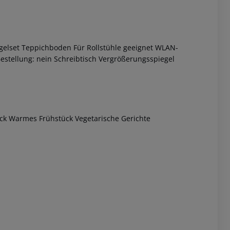
gelset Teppichboden Für Rollstühle geeignet WLAN-
estellung: nein Schreibtisch Vergrößerungsspiegel
1
 akzeptieren
ück Warmes Frühstück Vegetarische Gerichte