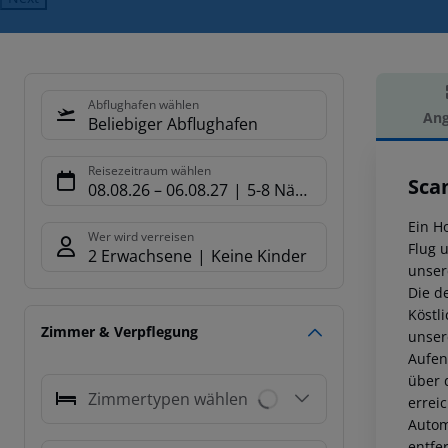
Abflughafen wählen
Ang
Beliebiger Abflughafen
Hot
Reisezeitraum wählen
Sca
08.08.26
–
06.08.27
5-8 Nächte
Ein H
Wer wird verreisen
Flug 
2 Erwachsene
Keine Kinder
unser
Die d
Köstl
Zimmer & Verpflegung
unser
Aufen
über 
Zimmertypen wählen
errei
Autom
entfer