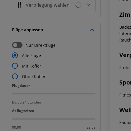
Verpflegung wählen
Zim
Badez
Flüge anpassen
Inter
Rauch
Nur Direktflüge
Ver
Alle Flüge
Mit Koffer
Frühs
Ohne Koffer
Spo
Flugdauer
Flugdauer
Fitne
Bis zu 24 Stunden
Wel
Abflugzeiten
Abflugzeiten
Saun
00:00
23:59