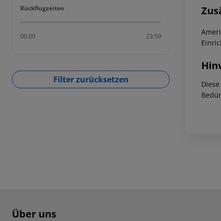
Rückflugzeiten
Zus
Rückflugzeiten
Ameri
00:00
23:59
Einri
Hin
Filter zurücksetzen
Diese
Bedür
Footer
Footer navigation
Über uns