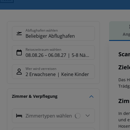
Abflughafen wählen
Ang
Beliebiger Abflughafen
Hot
Reisezeitraum wählen
Sca
08.08.26
–
06.08.27
5-8 Nächte
Ziel
Wer wird verreisen
2 Erwachsene
Keine Kinder
Das H
Trädg
Zimmer & Verpflegung
Zim
In de
Zimmertypen wählen
und e
Hosen