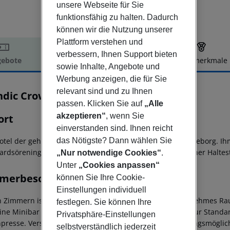
unsere Webseite für Sie
funktionsfähig zu halten. Dadurch
können wir die Nutzung unserer
Plattform verstehen und
verbessern, Ihnen Support bieten
ebote
Hotelbeschreibung
Hotelmerkmale
sowie Inhalte, Angebote und
elbeschreibung
Werbung anzeigen, die für Sie
relevant sind und zu Ihnen
ndic Crown
passen. Klicken Sie auf
„Alle
3
akzeptieren“
, wenn Sie
ort
einverstanden sind. Ihnen reicht
das Nötigste? Dann wählen Sie
otel der gehobenen Mittelkasse liegt im Zentrum von Göteborg. Ih
ardsöreningen Park. Sie gehen nur wenige Schritte zu einer Halteste
„Nur notwendige Cookies“
.
Unter
„Cookies anpassen“
merbeschreibung
können Sie Ihre Cookie-
Einstellungen individuell
n Zimmern ist ein Badezimmer vorhanden, für ein angenehmes Rau
festlegen. Sie können Ihre
ine Minibar verfügbar. Ein Kühlschrank zählt ebenfalls zur Stand
Privatsphäre-Einstellungen
presse. Verschiedene Kommunikations- und Unterhaltungsmöglich
selbstverständlich jederzeit