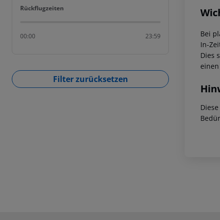
Rückflugzeiten
Rückflugzeiten
Wic
Bei p
00:00
23:59
In-Zei
Dies 
einen
Filter zurücksetzen
Hin
Diese
Bedür