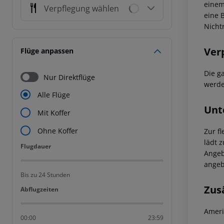
einem
Verpflegung wählen
eine 
Nicht
Ver
Flüge anpassen
Die g
Nur Direktflüge
werde
Alle Flüge
Unt
Mit Koffer
Ohne Koffer
Zur f
lädt 
Flugdauer
Flugdauer
Angeb
angeb
Bis zu 24 Stunden
Zus
Abflugzeiten
Abflugzeiten
Ameri
00:00
23:59