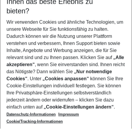
Ihnen das beste Erlebnis zu
10.08.26
–
08.08.27
5-8 Nächte
bieten?
Wer wird verreisen
2 Erwachsene
Keine Kinder
Wir verwenden Cookies und ähnliche Technologien, um
unsere Webseite für Sie funktionsfähig zu halten.
Mehr Filter anzeigen
Dadurch können wir die Nutzung unserer Plattform
verstehen und verbessern, Ihnen Support bieten sowie
Inhalte, Angebote und Werbung anzeigen, die für Sie
relevant sind und zu Ihnen passen. Klicken Sie auf
„Alle
akzeptieren“
, wenn Sie einverstanden sind. Ihnen reicht
das Nötigste? Dann wählen Sie
„Nur notwendige
Footer
Cookies“
. Unter
„Cookies anpassen“
können Sie Ihre
Footer navigation
Cookie-Einstellungen individuell festlegen. Sie können
Über uns
Ihre Privatsphäre-Einstellungen selbstverständlich
AGB
jederzeit ändern oder widerrufen – klicken Sie dazu
Service & Hilfe
Cookie-Einstellungen ändern
einfach unten auf
„Cookie-Einstellungen ändern“
.
Barrierefreies Reisen
Datenschutz-Informationen
Impressum
Cookie-Richtlinie
Folgen Sie uns
Check-in
Cookie/Tracking-Informationen
Datenschutz
FAQ
Impressum