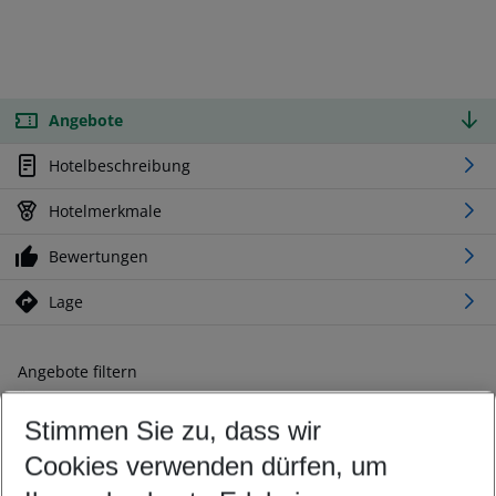
Angebote
Hotelbeschreibung
Hotelmerkmale
Bewertungen
Lage
Angebote filtern
Ändern Sie Ihre Kriterien nach Ihren Wünschen
Stimmen Sie zu, dass wir
Abflughafen wählen
Beliebiger Abflughafen
Cookies verwenden dürfen, um
Reisezeitraum wählen