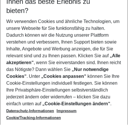
Ihnen das beste Erlebnis zu
08.08.26
–
06.08.27
5-8 Nächte
bieten?
Wer wird verreisen
2 Erwachsene
Keine Kinder
Wir verwenden Cookies und ähnliche Technologien, um
unsere Webseite für Sie funktionsfähig zu halten.
Mehr Filter anzeigen
Dadurch können wir die Nutzung unserer Plattform
verstehen und verbessern, Ihnen Support bieten sowie
Inhalte, Angebote und Werbung anzeigen, die für Sie
relevant sind und zu Ihnen passen. Klicken Sie auf
„Alle
akzeptieren“
, wenn Sie einverstanden sind. Ihnen reicht
das Nötigste? Dann wählen Sie
„Nur notwendige
Footer
Cookies“
. Unter
„Cookies anpassen“
können Sie Ihre
Footer navigation
Cookie-Einstellungen individuell festlegen. Sie können
Über uns
Ihre Privatsphäre-Einstellungen selbstverständlich
AGB
jederzeit ändern oder widerrufen – klicken Sie dazu
Service & Hilfe
Cookie-Einstellungen ändern
einfach unten auf
„Cookie-Einstellungen ändern“
.
Barrierefreies Reisen
Datenschutz-Informationen
Impressum
Cookie-Richtlinie
Folgen Sie uns
Check-in
Cookie/Tracking-Informationen
Datenschutz
FAQ
Impressum