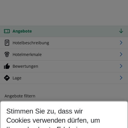
Angebote
Hotelbeschreibung
Hotelmerkmale
Bewertungen
Lage
Angebote filtern
Ändern Sie Ihre Kriterien nach Ihren Wünschen
Stimmen Sie zu, dass wir
Abflughafen wählen
Beliebiger Abflughafen
Cookies verwenden dürfen, um
Reisezeitraum wählen