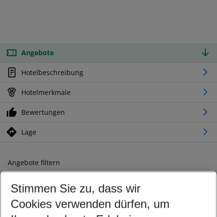
Angebote
Hotelbeschreibung
Hotelmerkmale
Bewertungen
Lage
Angebote filtern
Ändern Sie Ihre Kriterien nach Ihren Wünschen
Stimmen Sie zu, dass wir
Abflughafen wählen
Beliebiger Abflughafen
Cookies verwenden dürfen, um
Reisezeitraum wählen