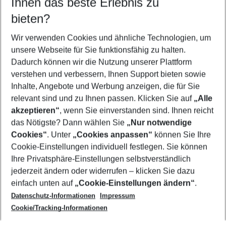
Ihnen das beste Erlebnis zu
09.08.26
–
07.08.27
5-8 Nächte
bieten?
Wer wird verreisen
2 Erwachsene
Keine Kinder
Wir verwenden Cookies und ähnliche Technologien, um
unsere Webseite für Sie funktionsfähig zu halten.
Mehr Filter anzeigen
Dadurch können wir die Nutzung unserer Plattform
verstehen und verbessern, Ihnen Support bieten sowie
Inhalte, Angebote und Werbung anzeigen, die für Sie
relevant sind und zu Ihnen passen. Klicken Sie auf
„Alle
akzeptieren“
, wenn Sie einverstanden sind. Ihnen reicht
das Nötigste? Dann wählen Sie
„Nur notwendige
Footer
Cookies“
. Unter
„Cookies anpassen“
können Sie Ihre
Footer navigation
Cookie-Einstellungen individuell festlegen. Sie können
Über uns
Ihre Privatsphäre-Einstellungen selbstverständlich
AGB
jederzeit ändern oder widerrufen – klicken Sie dazu
Service & Hilfe
Cookie-Einstellungen ändern
einfach unten auf
„Cookie-Einstellungen ändern“
.
Barrierefreies Reisen
Datenschutz-Informationen
Impressum
Cookie-Richtlinie
Folgen Sie uns
Check-in
Cookie/Tracking-Informationen
Datenschutz
FAQ
Impressum