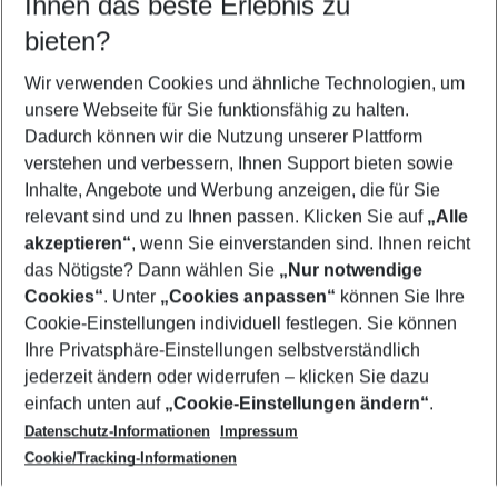
Ihnen das beste Erlebnis zu
11.08.26
–
09.08.27
5-8 Nächte
bieten?
Wer wird verreisen
2 Erwachsene
Keine Kinder
Wir verwenden Cookies und ähnliche Technologien, um
unsere Webseite für Sie funktionsfähig zu halten.
Mehr Filter anzeigen
Dadurch können wir die Nutzung unserer Plattform
verstehen und verbessern, Ihnen Support bieten sowie
Inhalte, Angebote und Werbung anzeigen, die für Sie
relevant sind und zu Ihnen passen. Klicken Sie auf
„Alle
akzeptieren“
, wenn Sie einverstanden sind. Ihnen reicht
das Nötigste? Dann wählen Sie
„Nur notwendige
Footer
Cookies“
. Unter
„Cookies anpassen“
können Sie Ihre
Footer navigation
Cookie-Einstellungen individuell festlegen. Sie können
Über uns
Ihre Privatsphäre-Einstellungen selbstverständlich
AGB
jederzeit ändern oder widerrufen – klicken Sie dazu
Service & Hilfe
Cookie-Einstellungen ändern
einfach unten auf
„Cookie-Einstellungen ändern“
.
Barrierefreies Reisen
Datenschutz-Informationen
Impressum
Cookie-Richtlinie
Folgen Sie uns
Check-in
Cookie/Tracking-Informationen
Datenschutz
FAQ
Impressum