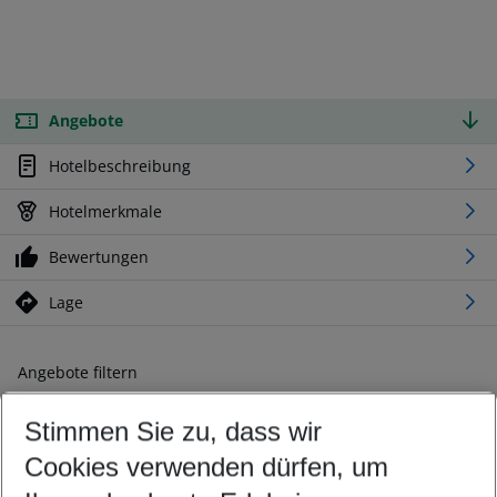
Angebote
Hotelbeschreibung
Hotelmerkmale
Bewertungen
Lage
Angebote filtern
Ändern Sie Ihre Kriterien nach Ihren Wünschen
Stimmen Sie zu, dass wir
Abflughafen wählen
Beliebiger Abflughafen
Cookies verwenden dürfen, um
Reisezeitraum wählen