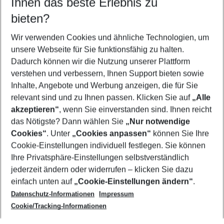
Ihnen das beste Erlebnis zu
08.08.26
–
06.08.27
5-8 Nächte
bieten?
Wer wird verreisen
2 Erwachsene
Keine Kinder
Wir verwenden Cookies und ähnliche Technologien, um
unsere Webseite für Sie funktionsfähig zu halten.
Mehr Filter anzeigen
Dadurch können wir die Nutzung unserer Plattform
verstehen und verbessern, Ihnen Support bieten sowie
Inhalte, Angebote und Werbung anzeigen, die für Sie
relevant sind und zu Ihnen passen. Klicken Sie auf
„Alle
akzeptieren“
, wenn Sie einverstanden sind. Ihnen reicht
das Nötigste? Dann wählen Sie
„Nur notwendige
Footer
Cookies“
. Unter
„Cookies anpassen“
können Sie Ihre
Footer navigation
Cookie-Einstellungen individuell festlegen. Sie können
Über uns
Ihre Privatsphäre-Einstellungen selbstverständlich
AGB
jederzeit ändern oder widerrufen – klicken Sie dazu
Service & Hilfe
Cookie-Einstellungen ändern
einfach unten auf
„Cookie-Einstellungen ändern“
.
Barrierefreies Reisen
Datenschutz-Informationen
Impressum
Cookie-Richtlinie
Folgen Sie uns
Check-in
Cookie/Tracking-Informationen
Datenschutz
FAQ
Impressum