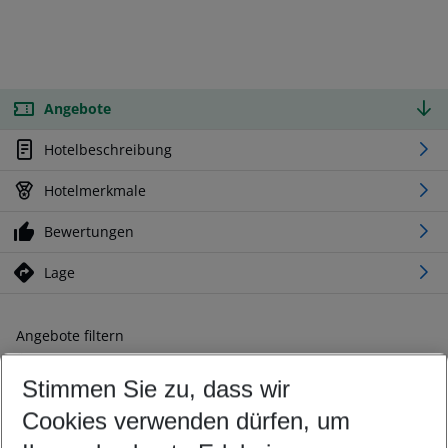
Angebote
Hotelbeschreibung
Hotelmerkmale
Bewertungen
Lage
Angebote filtern
Ändern Sie Ihre Kriterien nach Ihren Wünschen
Stimmen Sie zu, dass wir
Abflughafen wählen
Beliebiger Abflughafen
Cookies verwenden dürfen, um
Reisezeitraum wählen