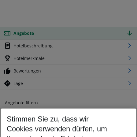
Angebote
Hotelbeschreibung
Hotelmerkmale
Bewertungen
Lage
Angebote filtern
Ändern Sie Ihre Kriterien nach Ihren Wünschen
Stimmen Sie zu, dass wir
Abflughafen wählen
Beliebiger Abflughafen
Cookies verwenden dürfen, um
Reisezeitraum wählen