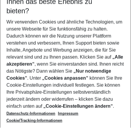
Ihnen das beste Erlebnis zu
10.08.26
–
08.08.27
5-8 Nächte
bieten?
Wer wird verreisen
2 Erwachsene
Keine Kinder
Wir verwenden Cookies und ähnliche Technologien, um
unsere Webseite für Sie funktionsfähig zu halten.
Mehr Filter anzeigen
Dadurch können wir die Nutzung unserer Plattform
verstehen und verbessern, Ihnen Support bieten sowie
Inhalte, Angebote und Werbung anzeigen, die für Sie
relevant sind und zu Ihnen passen. Klicken Sie auf
„Alle
akzeptieren“
, wenn Sie einverstanden sind. Ihnen reicht
das Nötigste? Dann wählen Sie
„Nur notwendige
Footer
Cookies“
. Unter
„Cookies anpassen“
können Sie Ihre
Footer navigation
Cookie-Einstellungen individuell festlegen. Sie können
Über uns
Ihre Privatsphäre-Einstellungen selbstverständlich
AGB
jederzeit ändern oder widerrufen – klicken Sie dazu
Service & Hilfe
Cookie-Einstellungen ändern
einfach unten auf
„Cookie-Einstellungen ändern“
.
Barrierefreies Reisen
Datenschutz-Informationen
Impressum
Cookie-Richtlinie
Folgen Sie uns
Check-in
Cookie/Tracking-Informationen
Datenschutz
FAQ
Impressum