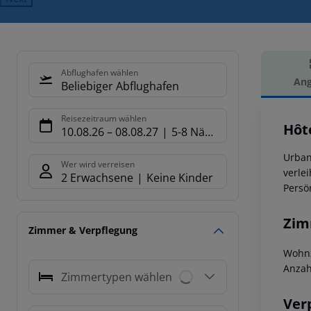
Abflughafen wählen
Ang
Beliebiger Abflughafen
Hot
Reisezeitraum wählen
Hôt
10.08.26
–
08.08.27
5-8 Nächte
Urban
Wer wird verreisen
verle
2 Erwachsene
Keine Kinder
Persö
Zim
Zimmer & Verpflegung
Wohnz
Anzah
Zimmertypen wählen
Ver