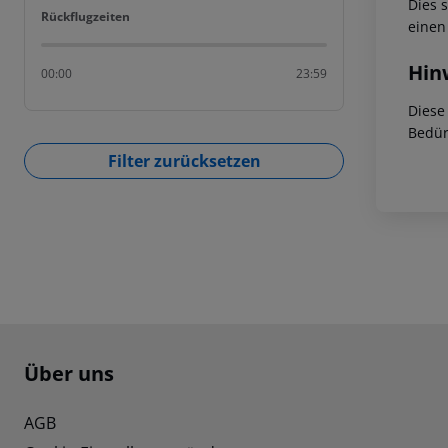
Dies 
Rückflugzeiten
Rückflugzeiten
einen
Hin
00:00
23:59
Diese
Bedür
Filter zurücksetzen
Footer
Footer navigation
Über uns
AGB