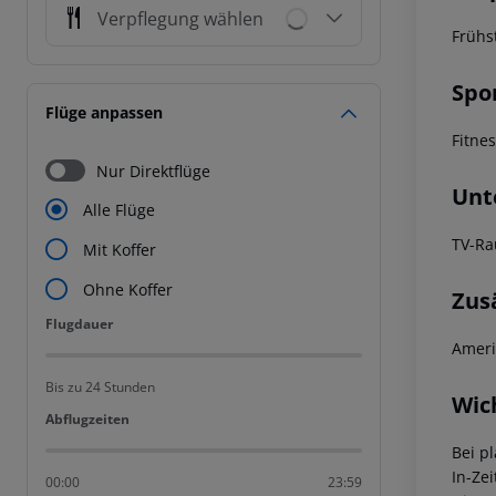
Verpflegung wählen
Frühs
Spo
Flüge anpassen
Fitne
Nur Direktflüge
Unt
Alle Flüge
TV-R
Mit Koffer
Ohne Koffer
Zus
Flugdauer
Flugdauer
Ameri
Bis zu 24 Stunden
Wic
Abflugzeiten
Abflugzeiten
Bei p
In-Zei
00:00
23:59