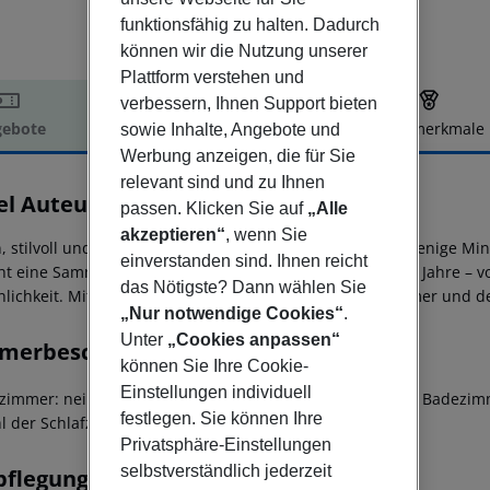
funktionsfähig zu halten. Dadurch
können wir die Nutzung unserer
Plattform verstehen und
verbessern, Ihnen Support bieten
ebote
Hotelbeschreibung
Hotelmerkmale
sowie Inhalte, Angebote und
Werbung anzeigen, die für Sie
elbeschreibung
relevant sind und zu Ihnen
el Auteuil
passen. Klicken Sie auf
„Alle
4
akzeptieren“
, wenn Sie
, stilvoll und ruhig, das Auteuil Hotel befindet sich nur wenige 
einverstanden sind. Ihnen reicht
iht eine Sammlung von Originalfotos von Stars der 1960er Jahre – v
das Nötigste? Dann wählen Sie
nlichkeit. Mit dem eleganten, modernen Design der Zimmer und de
„Nur notwendige Cookies“
.
Unter
„Cookies anpassen“
merbeschreibung
können Sie Ihre Cookie-
Einstellungen individuell
immer: nein Für Rollstühle geeignet: nein Barrierefreies Badez
festlegen. Sie können Ihre
l der Schlafzimmer: 1
Privatsphäre-Einstellungen
selbstverständlich jederzeit
pflegung