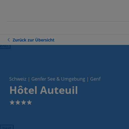
Zurück zur Übersicht
ious
Schweiz | Genfer See & Umgebung | Genf
Hôtel Auteuil
4
Next