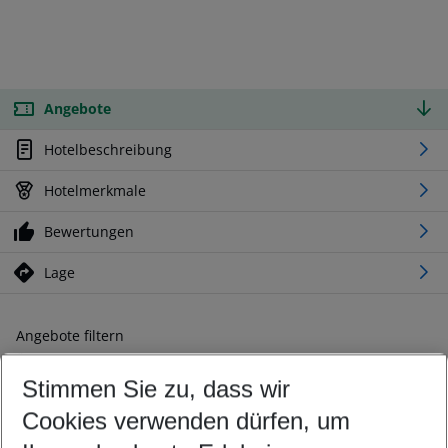
Angebote
Hotelbeschreibung
Hotelmerkmale
Bewertungen
Lage
Angebote filtern
Ändern Sie Ihre Kriterien nach Ihren Wünschen
Stimmen Sie zu, dass wir
Abflughafen wählen
Beliebiger Abflughafen
Cookies verwenden dürfen, um
Reisezeitraum wählen