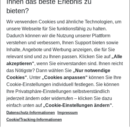
Ihnen das beste Erlebnis zu
10.08.26
–
08.08.27
5-8 Nächte
bieten?
Wer wird verreisen
2 Erwachsene
Keine Kinder
Wir verwenden Cookies und ähnliche Technologien, um
unsere Webseite für Sie funktionsfähig zu halten.
Mehr Filter anzeigen
Dadurch können wir die Nutzung unserer Plattform
verstehen und verbessern, Ihnen Support bieten sowie
Inhalte, Angebote und Werbung anzeigen, die für Sie
relevant sind und zu Ihnen passen. Klicken Sie auf
„Alle
akzeptieren“
, wenn Sie einverstanden sind. Ihnen reicht
das Nötigste? Dann wählen Sie
„Nur notwendige
Footer
Cookies“
. Unter
„Cookies anpassen“
können Sie Ihre
Footer navigation
Cookie-Einstellungen individuell festlegen. Sie können
Über uns
Ihre Privatsphäre-Einstellungen selbstverständlich
AGB
jederzeit ändern oder widerrufen – klicken Sie dazu
Service & Hilfe
Cookie-Einstellungen ändern
einfach unten auf
„Cookie-Einstellungen ändern“
.
Barrierefreies Reisen
Datenschutz-Informationen
Impressum
Cookie-Richtlinie
Folgen Sie uns
Check-in
Cookie/Tracking-Informationen
Datenschutz
FAQ
Impressum