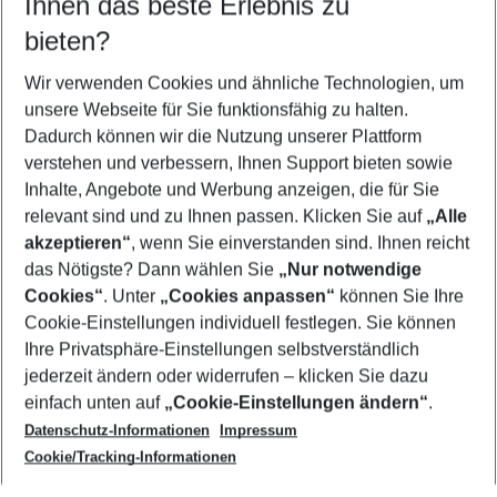
Ihnen das beste Erlebnis zu
10.08.26
–
08.08.27
5-8 Nächte
bieten?
Wer wird verreisen
2 Erwachsene
Keine Kinder
Wir verwenden Cookies und ähnliche Technologien, um
unsere Webseite für Sie funktionsfähig zu halten.
Mehr Filter anzeigen
Dadurch können wir die Nutzung unserer Plattform
verstehen und verbessern, Ihnen Support bieten sowie
Inhalte, Angebote und Werbung anzeigen, die für Sie
relevant sind und zu Ihnen passen. Klicken Sie auf
„Alle
akzeptieren“
, wenn Sie einverstanden sind. Ihnen reicht
das Nötigste? Dann wählen Sie
„Nur notwendige
Footer
Cookies“
. Unter
„Cookies anpassen“
können Sie Ihre
Footer navigation
Cookie-Einstellungen individuell festlegen. Sie können
Über uns
Ihre Privatsphäre-Einstellungen selbstverständlich
AGB
jederzeit ändern oder widerrufen – klicken Sie dazu
Service & Hilfe
Cookie-Einstellungen ändern
einfach unten auf
„Cookie-Einstellungen ändern“
.
Barrierefreies Reisen
Datenschutz-Informationen
Impressum
Cookie-Richtlinie
Folgen Sie uns
Check-in
Cookie/Tracking-Informationen
Datenschutz
FAQ
Impressum