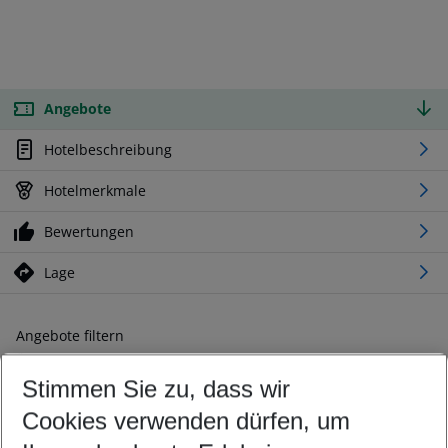
Angebote
Hotelbeschreibung
Hotelmerkmale
Bewertungen
Lage
Angebote filtern
Ändern Sie Ihre Kriterien nach Ihren Wünschen
Stimmen Sie zu, dass wir
Abflughafen wählen
Beliebiger Abflughafen
Cookies verwenden dürfen, um
Reisezeitraum wählen