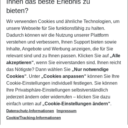
Ihnen das beste Erlebnis zu
12.08.26
–
10.08.27
5-8 Nächte
bieten?
Wer wird verreisen
2 Erwachsene
Keine Kinder
Wir verwenden Cookies und ähnliche Technologien, um
unsere Webseite für Sie funktionsfähig zu halten.
Mehr Filter anzeigen
Dadurch können wir die Nutzung unserer Plattform
verstehen und verbessern, Ihnen Support bieten sowie
Inhalte, Angebote und Werbung anzeigen, die für Sie
relevant sind und zu Ihnen passen. Klicken Sie auf
„Alle
akzeptieren“
, wenn Sie einverstanden sind. Ihnen reicht
das Nötigste? Dann wählen Sie
„Nur notwendige
Footer
Cookies“
. Unter
„Cookies anpassen“
können Sie Ihre
Footer navigation
Cookie-Einstellungen individuell festlegen. Sie können
Über uns
Ihre Privatsphäre-Einstellungen selbstverständlich
AGB
jederzeit ändern oder widerrufen – klicken Sie dazu
Service & Hilfe
Cookie-Einstellungen ändern
einfach unten auf
„Cookie-Einstellungen ändern“
.
Barrierefreies Reisen
Datenschutz-Informationen
Impressum
Cookie-Richtlinie
Folgen Sie uns
Check-in
Cookie/Tracking-Informationen
Datenschutz
FAQ
Impressum