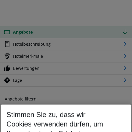
Angebote
Hotelbeschreibung
Hotelmerkmale
Bewertungen
Lage
Angebote filtern
Ändern Sie Ihre Kriterien nach Ihren Wünschen
Stimmen Sie zu, dass wir
Abflughafen wählen
Beliebiger Abflughafen
Cookies verwenden dürfen, um
Reisezeitraum wählen