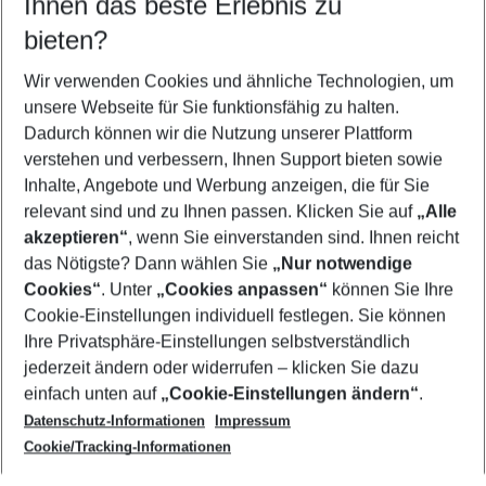
Ihnen das beste Erlebnis zu
10.08.26
–
08.08.27
5-8 Nächte
bieten?
Wer wird verreisen
2 Erwachsene
Keine Kinder
Wir verwenden Cookies und ähnliche Technologien, um
unsere Webseite für Sie funktionsfähig zu halten.
Mehr Filter anzeigen
Dadurch können wir die Nutzung unserer Plattform
verstehen und verbessern, Ihnen Support bieten sowie
Inhalte, Angebote und Werbung anzeigen, die für Sie
relevant sind und zu Ihnen passen. Klicken Sie auf
„Alle
akzeptieren“
, wenn Sie einverstanden sind. Ihnen reicht
das Nötigste? Dann wählen Sie
„Nur notwendige
Footer
Cookies“
. Unter
„Cookies anpassen“
können Sie Ihre
Footer navigation
Cookie-Einstellungen individuell festlegen. Sie können
Über uns
Ihre Privatsphäre-Einstellungen selbstverständlich
AGB
jederzeit ändern oder widerrufen – klicken Sie dazu
Service & Hilfe
Cookie-Einstellungen ändern
einfach unten auf
„Cookie-Einstellungen ändern“
.
Barrierefreies Reisen
Datenschutz-Informationen
Impressum
Cookie-Richtlinie
Folgen Sie uns
Check-in
Cookie/Tracking-Informationen
Datenschutz
FAQ
Impressum