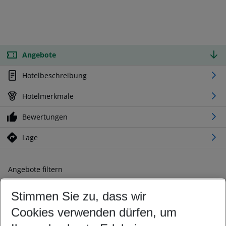
Angebote
Hotelbeschreibung
Hotelmerkmale
Bewertungen
Lage
Angebote filtern
Ändern Sie Ihre Kriterien nach Ihren Wünschen
Stimmen Sie zu, dass wir
Abflughafen wählen
Beliebiger Abflughafen
Cookies verwenden dürfen, um
Reisezeitraum wählen