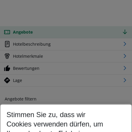
Angebote
Hotelbeschreibung
Hotelmerkmale
Bewertungen
Lage
Angebote filtern
Ändern Sie Ihre Kriterien nach Ihren Wünschen
Stimmen Sie zu, dass wir
Abflughafen wählen
Beliebiger Abflughafen
Cookies verwenden dürfen, um
Reisezeitraum wählen