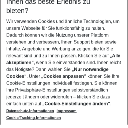
Ihnen das beste Erlebnis zu
11.08.26
–
09.08.27
5-8 Nächte
bieten?
Wer wird verreisen
2 Erwachsene
Keine Kinder
Wir verwenden Cookies und ähnliche Technologien, um
unsere Webseite für Sie funktionsfähig zu halten.
Mehr Filter anzeigen
Dadurch können wir die Nutzung unserer Plattform
verstehen und verbessern, Ihnen Support bieten sowie
Inhalte, Angebote und Werbung anzeigen, die für Sie
relevant sind und zu Ihnen passen. Klicken Sie auf
„Alle
akzeptieren“
, wenn Sie einverstanden sind. Ihnen reicht
das Nötigste? Dann wählen Sie
„Nur notwendige
Footer
Cookies“
. Unter
„Cookies anpassen“
können Sie Ihre
Footer navigation
Cookie-Einstellungen individuell festlegen. Sie können
Über uns
Ihre Privatsphäre-Einstellungen selbstverständlich
AGB
jederzeit ändern oder widerrufen – klicken Sie dazu
Service & Hilfe
Cookie-Einstellungen ändern
einfach unten auf
„Cookie-Einstellungen ändern“
.
Barrierefreies Reisen
Datenschutz-Informationen
Impressum
Cookie-Richtlinie
Folgen Sie uns
Check-in
Cookie/Tracking-Informationen
Datenschutz
FAQ
Impressum