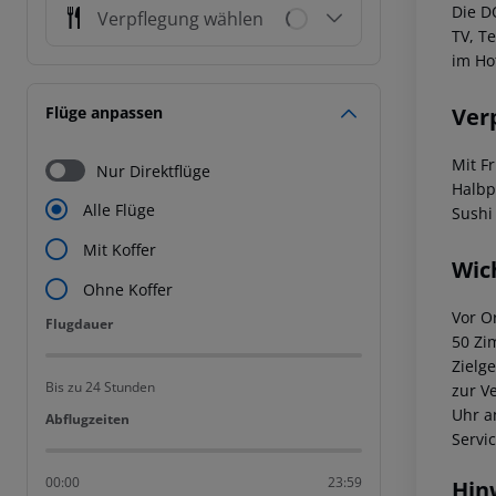
Die D
Verpflegung wählen
TV, T
im Ho
Ver
Flüge anpassen
Mit F
Nur Direktflüge
Halbp
Alle Flüge
Sushi
Mit Koffer
Wic
Ohne Koffer
Vor O
Flugdauer
Flugdauer
50 Zi
Zielg
Bis zu 24 Stunden
zur V
Uhr a
Abflugzeiten
Abflugzeiten
Servi
00:00
23:59
Hin