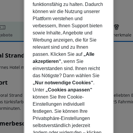
funktionsfähig zu halten. Dadurch
können wir die Nutzung unserer
Plattform verstehen und
verbessern, Ihnen Support bieten
sowie Inhalte, Angebote und
ebote
Hotelbeschreibung
Hotelmerkmale
Werbung anzeigen, die für Sie
elbeschreibung
relevant sind und zu Ihnen
al Strand Smart Choice Hotel
passen. Klicken Sie auf
„Alle
4
akzeptieren“
, wenn Sie
nes Hotel mit direkter Strandlage!
einverstanden sind. Ihnen reicht
das Nötigste? Dann wählen Sie
ort
„Nur notwendige Cookies“
.
Unter
„Cookies anpassen“
Coral Strand Smart Choice Hotel' befindet sich direkt am beliebte
können Sie Ihre Cookie-
as türkisfarbene Meer. Der Flughafen befindet sich etwa 25 Fahrmi
Einstellungen individuell
hrminuten.
festlegen. Sie können Ihre
Privatsphäre-Einstellungen
merbeschreibung
selbstverständlich jederzeit
ändern oder widerrufen – klicken