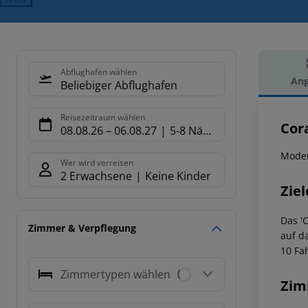
Abflughafen wählen
Ang
Beliebiger Abflughafen
Hot
Reisezeitraum wählen
Cor
08.08.26
–
06.08.27
5-8 Nächte
Moder
Wer wird verreisen
2 Erwachsene
Keine Kinder
Ziel
Das '
Zimmer & Verpflegung
auf d
10 Fa
Zimmertypen wählen
Zim