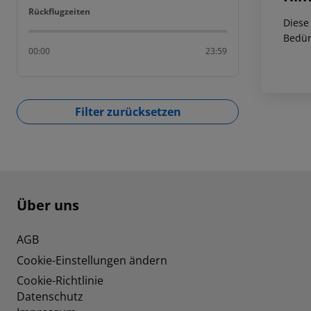
Rückflugzeiten
Rückflugzeiten
Diese
Bedür
00:00
23:59
Filter zurücksetzen
Footer
Footer navigation
Über uns
AGB
Cookie-Einstellungen ändern
Cookie-Richtlinie
Datenschutz