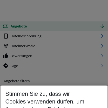
Angebote
Hotelbeschreibung
Hotelmerkmale
Bewertungen
Lage
Angebote filtern
Ändern Sie Ihre Kriterien nach Ihren Wünschen
Stimmen Sie zu, dass wir
Abflughafen wählen
Beliebiger Abflughafen
Cookies verwenden dürfen, um
Reisezeitraum wählen