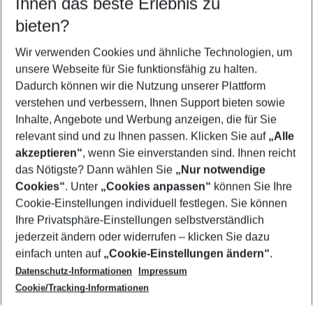
Ihnen das beste Erlebnis zu
10.08.26
–
08.08.27
5-8 Nächte
bieten?
Wer wird verreisen
2 Erwachsene
Keine Kinder
Wir verwenden Cookies und ähnliche Technologien, um
unsere Webseite für Sie funktionsfähig zu halten.
Mehr Filter anzeigen
Dadurch können wir die Nutzung unserer Plattform
verstehen und verbessern, Ihnen Support bieten sowie
Inhalte, Angebote und Werbung anzeigen, die für Sie
relevant sind und zu Ihnen passen. Klicken Sie auf
„Alle
akzeptieren“
, wenn Sie einverstanden sind. Ihnen reicht
das Nötigste? Dann wählen Sie
„Nur notwendige
Footer
Cookies“
. Unter
„Cookies anpassen“
können Sie Ihre
Footer navigation
Cookie-Einstellungen individuell festlegen. Sie können
Über uns
Ihre Privatsphäre-Einstellungen selbstverständlich
AGB
jederzeit ändern oder widerrufen – klicken Sie dazu
Service & Hilfe
Cookie-Einstellungen ändern
einfach unten auf
„Cookie-Einstellungen ändern“
.
Barrierefreies Reisen
Datenschutz-Informationen
Impressum
Cookie-Richtlinie
Folgen Sie uns
Check-in
Cookie/Tracking-Informationen
Datenschutz
FAQ
Impressum