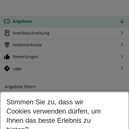
Angebote
Hotelbeschreibung
Hotelmerkmale
Bewertungen
Lage
Angebote filtern
Ändern Sie Ihre Kriterien nach Ihren Wünschen
Stimmen Sie zu, dass wir
Abflughafen wählen
Beliebiger Abflughafen
Cookies verwenden dürfen, um
Reisezeitraum wählen
Ihnen das beste Erlebnis zu
08.08.26
–
06.08.27
5-8 Nächte