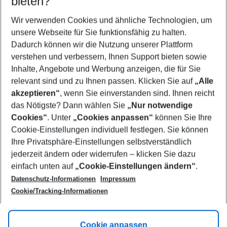
bieten?
Wer wird verreisen
2 Erwachsene
Keine Kinder
Wir verwenden Cookies und ähnliche Technologien, um
unsere Webseite für Sie funktionsfähig zu halten.
Mehr Filter anzeigen
Dadurch können wir die Nutzung unserer Plattform
verstehen und verbessern, Ihnen Support bieten sowie
Inhalte, Angebote und Werbung anzeigen, die für Sie
relevant sind und zu Ihnen passen. Klicken Sie auf
„Alle
akzeptieren“
, wenn Sie einverstanden sind. Ihnen reicht
das Nötigste? Dann wählen Sie
„Nur notwendige
Footer
Cookies“
. Unter
„Cookies anpassen“
können Sie Ihre
Footer navigation
Cookie-Einstellungen individuell festlegen. Sie können
Über uns
Ihre Privatsphäre-Einstellungen selbstverständlich
AGB
jederzeit ändern oder widerrufen – klicken Sie dazu
Service & Hilfe
Cookie-Einstellungen ändern
einfach unten auf
„Cookie-Einstellungen ändern“
.
Barrierefreies Reisen
Datenschutz-Informationen
Impressum
Cookie-Richtlinie
Folgen Sie uns
Check-in
Cookie/Tracking-Informationen
Datenschutz
FAQ
Impressum
Flugbeschränkungen
Hilfe & Kontakt
Cookie anpassen