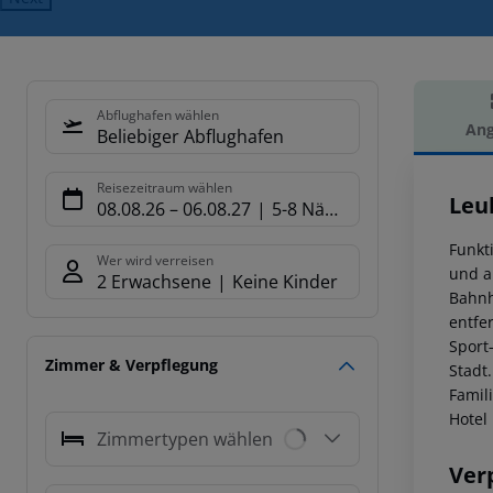
Abflughafen wählen
Ang
Beliebiger Abflughafen
Hot
Reisezeitraum wählen
Leu
08.08.26
–
06.08.27
5-8 Nächte
Funkt
Wer wird verreisen
und a
2 Erwachsene
Keine Kinder
Bahnh
entfe
Sport
Zimmer & Verpflegung
Stadt
Famil
Hotel
Zimmertypen wählen
Ver