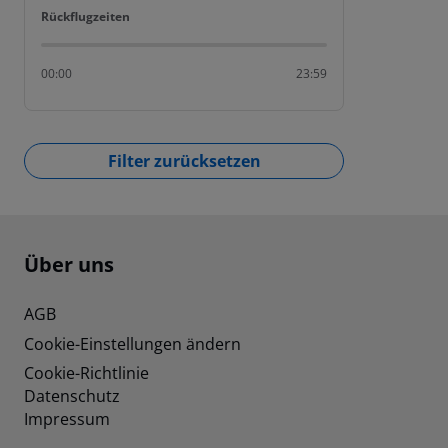
Rückflugzeiten
Rückflugzeiten
00:00
23:59
Filter zurücksetzen
Footer
Footer navigation
Über uns
AGB
Cookie-Einstellungen ändern
Cookie-Richtlinie
Datenschutz
Impressum