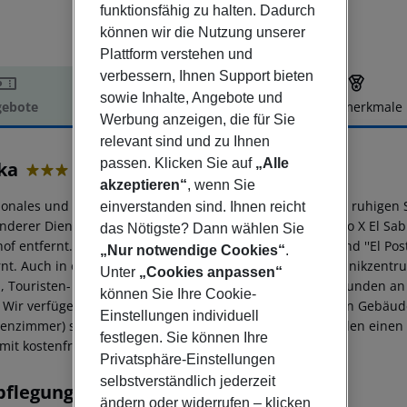
funktionsfähig zu halten. Dadurch
können wir die Nutzung unserer
Plattform verstehen und
verbessern, Ihnen Support bieten
sowie Inhalte, Angebote und
ebote
Hotelbeschreibung
Hotelmerkmale
Werbung anzeigen, die für Sie
elbeschreibung
relevant sind und zu Ihnen
passen. Klicken Sie auf
„Alle
ka
3
akzeptieren“
, wenn Sie
ionales und angenehmes Hotel im Stadtzentrum, in einer ruhigen 
einverstanden sind. Ihnen reicht
nderer Dienstleistungen. In der Nähe der Avenida Alfonso X El Sa
das Nötigste? Dann wählen Sie
of entfernt. Nur 15 Minuten zu Fuß vom bekannten Strand ''El Po
„Nur notwendige Cookies“
.
rnt. Auch in der Nähe der städtischen Sportanlagen (Technikzentr
Unter
„Cookies anpassen“
-, Touristen- und Geschäftsaufenthalte macht. Gut angebunden an 
können Sie Ihre Cookie-
. Wir verfügen über eine überdachte Parkgarage im selben Gebäu
Einstellungen individuell
ienzimmer) sind komplett ausgestattet, um unseren Kunden einen 
festlegen. Sie können Ihre
 mit kostenfreiem WLAN.
Privatsphäre-Einstellungen
selbstverständlich jederzeit
pflegung
ändern oder widerrufen – klicken