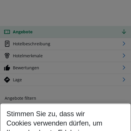
Angebote
Hotelbeschreibung
Hotelmerkmale
Bewertungen
Lage
Angebote filtern
Ändern Sie Ihre Kriterien nach Ihren Wünschen
Stimmen Sie zu, dass wir
Abflughafen wählen
Beliebiger Abflughafen
Cookies verwenden dürfen, um
Reisezeitraum wählen