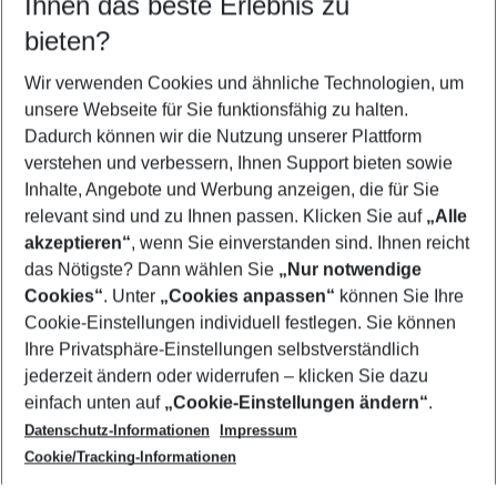
Ihnen das beste Erlebnis zu
09.08.26
–
07.08.27
5-8 Nächte
bieten?
Wer wird verreisen
2 Erwachsene
Keine Kinder
Wir verwenden Cookies und ähnliche Technologien, um
unsere Webseite für Sie funktionsfähig zu halten.
Mehr Filter anzeigen
Dadurch können wir die Nutzung unserer Plattform
verstehen und verbessern, Ihnen Support bieten sowie
Inhalte, Angebote und Werbung anzeigen, die für Sie
relevant sind und zu Ihnen passen. Klicken Sie auf
„Alle
akzeptieren“
, wenn Sie einverstanden sind. Ihnen reicht
das Nötigste? Dann wählen Sie
„Nur notwendige
Footer
Cookies“
. Unter
„Cookies anpassen“
können Sie Ihre
Footer navigation
Cookie-Einstellungen individuell festlegen. Sie können
Über uns
Ihre Privatsphäre-Einstellungen selbstverständlich
AGB
jederzeit ändern oder widerrufen – klicken Sie dazu
Service & Hilfe
Cookie-Einstellungen ändern
einfach unten auf
„Cookie-Einstellungen ändern“
.
Barrierefreies Reisen
Datenschutz-Informationen
Impressum
Cookie-Richtlinie
Folgen Sie uns
Check-in
Cookie/Tracking-Informationen
Datenschutz
FAQ
Impressum