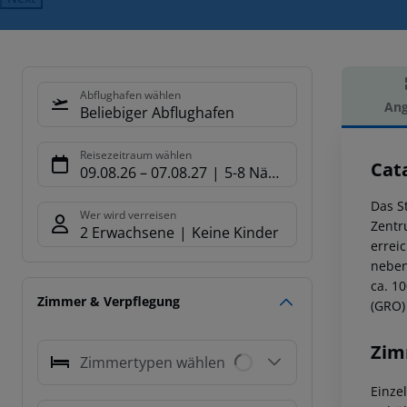
Abflughafen wählen
Ang
Beliebiger Abflughafen
Hot
Reisezeitraum wählen
Cat
09.08.26
–
07.08.27
5-8 Nächte
Das S
Wer wird verreisen
Zentr
2 Erwachsene
Keine Kinder
errei
neben
ca. 1
Zimmer & Verpflegung
(GRO) 
Zim
Zimmertypen wählen
Einze