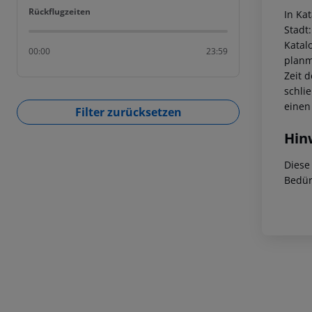
Rückflugzeiten
Rückflugzeiten
In Ka
Stadt
Katal
00:00
23:59
planm
Zeit 
schli
einen
Filter zurücksetzen
Hin
Diese
Bedür