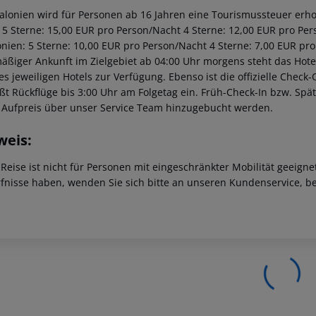
talonien wird für Personen ab 16 Jahren eine Tourismussteuer erhob
: 5 Sterne: 15,00 EUR pro Person/Nacht 4 Sterne: 12,00 EUR pro Per
onien: 5 Sterne: 10,00 EUR pro Person/Nacht 4 Sterne: 7,00 EUR pro
äßiger Ankunft im Zielgebiet ab 04:00 Uhr morgens steht das Hotel
des jeweiligen Hotels zur Verfügung. Ebenso ist die offizielle Check
eßt Rückflüge bis 3:00 Uhr am Folgetag ein. Früh-Check-In bzw. Sp
 Aufpreis über unser Service Team hinzugebucht werden.
weis:
 Reise ist nicht für Personen mit eingeschränkter Mobilität geeign
fnisse haben, wenden Sie sich bitte an unseren Kundenservice, be