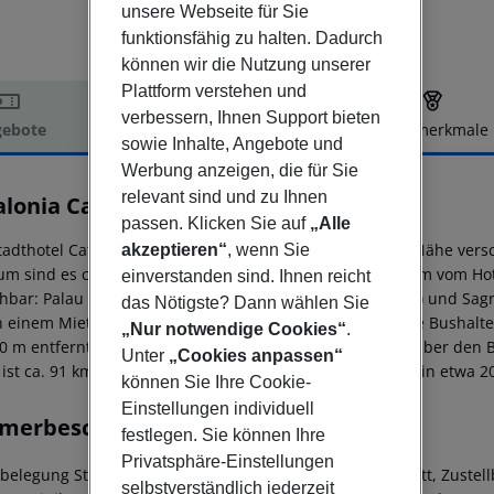
unsere Webseite für Sie
funktionsfähig zu halten. Dadurch
können wir die Nutzung unserer
Plattform verstehen und
verbessern, Ihnen Support bieten
ebote
Hotelbeschreibung
Hotelmerkmale
sowie Inhalte, Angebote und
elbeschreibung
Werbung anzeigen, die für Sie
relevant sind und zu Ihnen
alonia Castellnou
passen. Klicken Sie auf
„Alle
3
tadthotel Catalonia Castellnou befindet sich ganz in der Nähe ver
akzeptieren“
, wenn Sie
um sind es ca. 6 km. Einkaufsmöglichkeiten liegen ca. 1 km vom H
einverstanden sind. Ihnen reicht
chbar: Palau Pedralbes (ca. 1,6 km), Camp Nou (ca. 2,6 km) und Sagr
das Nötigste? Dann wählen Sie
 einem Mietwagen-Verleih auch ein Taxistand sowie eine Bushaltes
„Nur notwendige Cookies“
.
00 m entfernt. Weiter entfernt gelegene Orte lassen sich über den
Unter
„Cookies anpassen“
ist ca. 91 km entfernt. Ein weiterer Flughafen (BCN) liegt in etwa 
können Sie Ihre Cookie-
Einstellungen individuell
merbeschreibung
festlegen. Sie können Ihre
Privatsphäre-Einstellungen
lbelegung Standard Zimmer: Mit Doppelbett oder Twinbett, Zustellb
selbstverständlich jederzeit