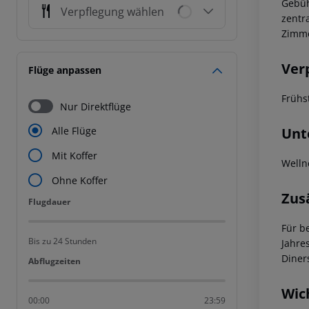
Gebüh
Verpflegung wählen
zentr
Zimme
Ver
Flüge anpassen
Frühs
Nur Direktflüge
Unt
Alle Flüge
Mit Koffer
Welln
Ohne Koffer
Zus
Flugdauer
Flugdauer
Für b
Bis zu 24 Stunden
Jahre
Diner
Abflugzeiten
Abflugzeiten
Wic
00:00
23:59