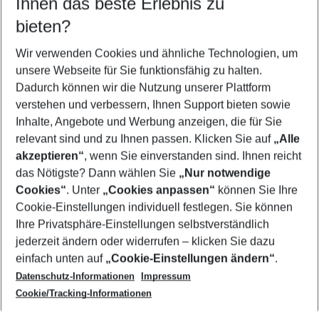
Ihnen das beste Erlebnis zu
08.08.26
–
06.08.27
5-8 Nächte
bieten?
Wer wird verreisen
2 Erwachsene
Keine Kinder
Wir verwenden Cookies und ähnliche Technologien, um
unsere Webseite für Sie funktionsfähig zu halten.
Mehr Filter anzeigen
Dadurch können wir die Nutzung unserer Plattform
verstehen und verbessern, Ihnen Support bieten sowie
Inhalte, Angebote und Werbung anzeigen, die für Sie
relevant sind und zu Ihnen passen. Klicken Sie auf
„Alle
akzeptieren“
, wenn Sie einverstanden sind. Ihnen reicht
das Nötigste? Dann wählen Sie
„Nur notwendige
Footer
Cookies“
. Unter
„Cookies anpassen“
können Sie Ihre
Footer navigation
Cookie-Einstellungen individuell festlegen. Sie können
Über uns
Ihre Privatsphäre-Einstellungen selbstverständlich
AGB
jederzeit ändern oder widerrufen – klicken Sie dazu
Service & Hilfe
Cookie-Einstellungen ändern
einfach unten auf
„Cookie-Einstellungen ändern“
.
Barrierefreies Reisen
Datenschutz-Informationen
Impressum
Cookie-Richtlinie
Folgen Sie uns
Check-in
Cookie/Tracking-Informationen
Datenschutz
FAQ
Impressum