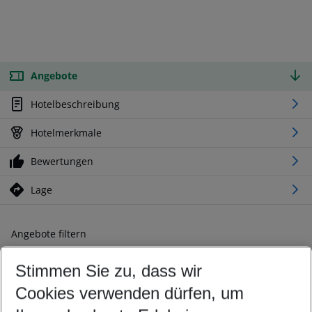
Angebote
Hotelbeschreibung
Hotelmerkmale
Bewertungen
Lage
Angebote filtern
Ändern Sie Ihre Kriterien nach Ihren Wünschen
Stimmen Sie zu, dass wir
Abflughafen wählen
Beliebiger Abflughafen
Cookies verwenden dürfen, um
Reisezeitraum wählen