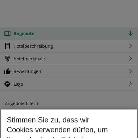
Angebote
Hotelbeschreibung
Hotelmerkmale
Bewertungen
Lage
Angebote filtern
Ändern Sie Ihre Kriterien nach Ihren Wünschen
Stimmen Sie zu, dass wir
Abflughafen wählen
Beliebiger Abflughafen
Cookies verwenden dürfen, um
Reisezeitraum wählen