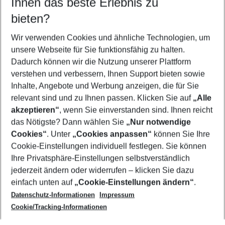
Ihnen das beste Erlebnis zu
10.08.26
–
08.08.27
5-8 Nächte
bieten?
Wer wird verreisen
2 Erwachsene
Keine Kinder
Wir verwenden Cookies und ähnliche Technologien, um
unsere Webseite für Sie funktionsfähig zu halten.
Mehr Filter anzeigen
Dadurch können wir die Nutzung unserer Plattform
verstehen und verbessern, Ihnen Support bieten sowie
Inhalte, Angebote und Werbung anzeigen, die für Sie
relevant sind und zu Ihnen passen. Klicken Sie auf
„Alle
akzeptieren“
, wenn Sie einverstanden sind. Ihnen reicht
das Nötigste? Dann wählen Sie
„Nur notwendige
Footer
Cookies“
. Unter
„Cookies anpassen“
können Sie Ihre
Footer navigation
Cookie-Einstellungen individuell festlegen. Sie können
Über uns
Ihre Privatsphäre-Einstellungen selbstverständlich
AGB
jederzeit ändern oder widerrufen – klicken Sie dazu
Service & Hilfe
Cookie-Einstellungen ändern
einfach unten auf
„Cookie-Einstellungen ändern“
.
Barrierefreies Reisen
Datenschutz-Informationen
Impressum
Cookie-Richtlinie
Folgen Sie uns
Check-in
Cookie/Tracking-Informationen
Datenschutz
FAQ
Impressum