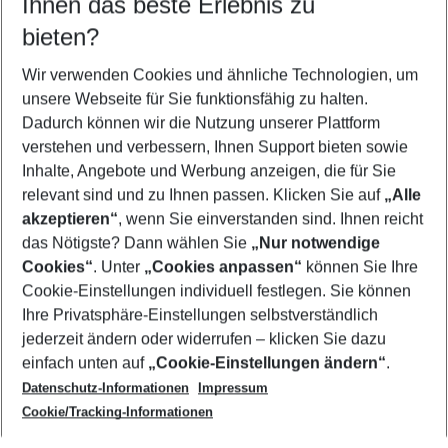
Ihnen das beste Erlebnis zu
10.08.26
–
08.08.27
5-8 Nächte
bieten?
Wer wird verreisen
2 Erwachsene
Keine Kinder
Wir verwenden Cookies und ähnliche Technologien, um
unsere Webseite für Sie funktionsfähig zu halten.
Mehr Filter anzeigen
Dadurch können wir die Nutzung unserer Plattform
verstehen und verbessern, Ihnen Support bieten sowie
Inhalte, Angebote und Werbung anzeigen, die für Sie
relevant sind und zu Ihnen passen. Klicken Sie auf
„Alle
akzeptieren“
, wenn Sie einverstanden sind. Ihnen reicht
das Nötigste? Dann wählen Sie
„Nur notwendige
Footer
Cookies“
. Unter
„Cookies anpassen“
können Sie Ihre
Footer navigation
Cookie-Einstellungen individuell festlegen. Sie können
Über uns
Ihre Privatsphäre-Einstellungen selbstverständlich
AGB
jederzeit ändern oder widerrufen – klicken Sie dazu
Service & Hilfe
Cookie-Einstellungen ändern
einfach unten auf
„Cookie-Einstellungen ändern“
.
Barrierefreies Reisen
Datenschutz-Informationen
Impressum
Cookie-Richtlinie
Folgen Sie uns
Check-in
Cookie/Tracking-Informationen
Datenschutz
FAQ
Impressum