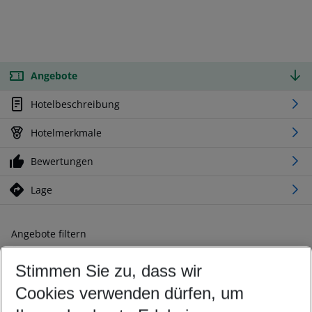
Angebote
Hotelbeschreibung
Hotelmerkmale
Bewertungen
Lage
Angebote filtern
Ändern Sie Ihre Kriterien nach Ihren Wünschen
Stimmen Sie zu, dass wir
Abflughafen wählen
Beliebiger Abflughafen
Cookies verwenden dürfen, um
Reisezeitraum wählen