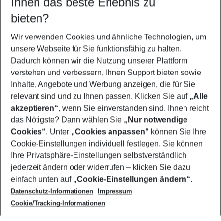
Ihnen das beste Erlebnis zu
09.08.26
–
07.08.27
5-8 Nächte
bieten?
Wer wird verreisen
2 Erwachsene
Keine Kinder
Wir verwenden Cookies und ähnliche Technologien, um
unsere Webseite für Sie funktionsfähig zu halten.
Mehr Filter anzeigen
Dadurch können wir die Nutzung unserer Plattform
verstehen und verbessern, Ihnen Support bieten sowie
Inhalte, Angebote und Werbung anzeigen, die für Sie
relevant sind und zu Ihnen passen. Klicken Sie auf
„Alle
akzeptieren“
, wenn Sie einverstanden sind. Ihnen reicht
das Nötigste? Dann wählen Sie
„Nur notwendige
Footer
Cookies“
. Unter
„Cookies anpassen“
können Sie Ihre
Footer navigation
Cookie-Einstellungen individuell festlegen. Sie können
Über uns
Ihre Privatsphäre-Einstellungen selbstverständlich
AGB
jederzeit ändern oder widerrufen – klicken Sie dazu
Service & Hilfe
Cookie-Einstellungen ändern
einfach unten auf
„Cookie-Einstellungen ändern“
.
Barrierefreies Reisen
Datenschutz-Informationen
Impressum
Cookie-Richtlinie
Folgen Sie uns
Check-in
Cookie/Tracking-Informationen
Datenschutz
FAQ
Impressum