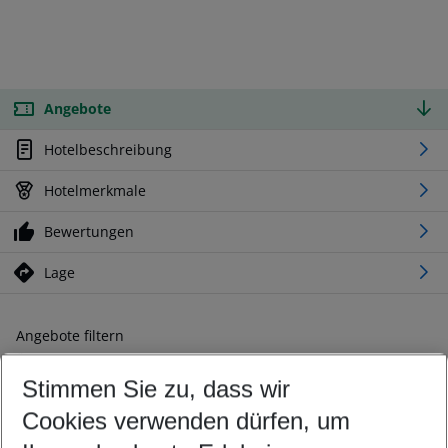
Angebote
Hotelbeschreibung
Hotelmerkmale
Bewertungen
Lage
Angebote filtern
Ändern Sie Ihre Kriterien nach Ihren Wünschen
Stimmen Sie zu, dass wir
Abflughafen wählen
Beliebiger Abflughafen
Cookies verwenden dürfen, um
Reisezeitraum wählen