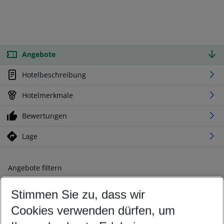
Angebote
Hotelbeschreibung
Hotelmerkmale
Bewertungen
Lage
Angebote filtern
Ändern Sie Ihre Kriterien nach Ihren Wünschen
Stimmen Sie zu, dass wir
Abflughafen wählen
Beliebiger Abflughafen
Cookies verwenden dürfen, um
Reisezeitraum wählen