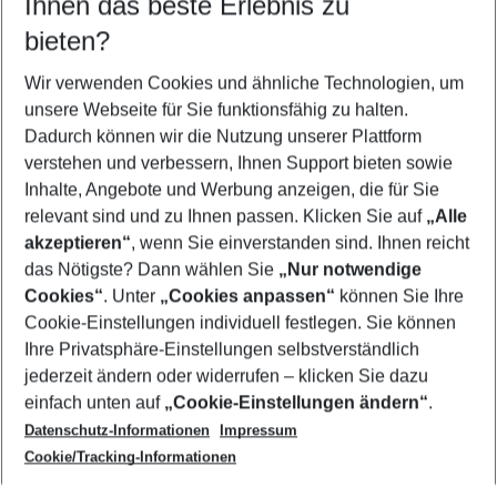
Ihnen das beste Erlebnis zu
10.08.26
–
08.08.27
5-8 Nächte
bieten?
Wer wird verreisen
2 Erwachsene
Keine Kinder
Wir verwenden Cookies und ähnliche Technologien, um
unsere Webseite für Sie funktionsfähig zu halten.
Mehr Filter anzeigen
Dadurch können wir die Nutzung unserer Plattform
verstehen und verbessern, Ihnen Support bieten sowie
Inhalte, Angebote und Werbung anzeigen, die für Sie
relevant sind und zu Ihnen passen. Klicken Sie auf
„Alle
akzeptieren“
, wenn Sie einverstanden sind. Ihnen reicht
das Nötigste? Dann wählen Sie
„Nur notwendige
Footer
Cookies“
. Unter
„Cookies anpassen“
können Sie Ihre
Footer navigation
Cookie-Einstellungen individuell festlegen. Sie können
Über uns
Ihre Privatsphäre-Einstellungen selbstverständlich
AGB
jederzeit ändern oder widerrufen – klicken Sie dazu
Service & Hilfe
Cookie-Einstellungen ändern
einfach unten auf
„Cookie-Einstellungen ändern“
.
Barrierefreies Reisen
Datenschutz-Informationen
Impressum
Cookie-Richtlinie
Folgen Sie uns
Check-in
Cookie/Tracking-Informationen
Datenschutz
FAQ
Impressum