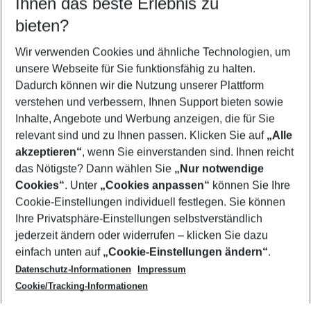
Ihnen das beste Erlebnis zu
12.08.26
–
10.08.27
5-8 Nächte
bieten?
Wer wird verreisen
2 Erwachsene
Keine Kinder
Wir verwenden Cookies und ähnliche Technologien, um
unsere Webseite für Sie funktionsfähig zu halten.
Mehr Filter anzeigen
Dadurch können wir die Nutzung unserer Plattform
verstehen und verbessern, Ihnen Support bieten sowie
Inhalte, Angebote und Werbung anzeigen, die für Sie
relevant sind und zu Ihnen passen. Klicken Sie auf
„Alle
akzeptieren“
, wenn Sie einverstanden sind. Ihnen reicht
das Nötigste? Dann wählen Sie
„Nur notwendige
Footer
Cookies“
. Unter
„Cookies anpassen“
können Sie Ihre
Footer navigation
Cookie-Einstellungen individuell festlegen. Sie können
Über uns
Ihre Privatsphäre-Einstellungen selbstverständlich
AGB
jederzeit ändern oder widerrufen – klicken Sie dazu
Service & Hilfe
Cookie-Einstellungen ändern
einfach unten auf
„Cookie-Einstellungen ändern“
.
Barrierefreies Reisen
Datenschutz-Informationen
Impressum
Cookie-Richtlinie
Folgen Sie uns
Check-in
Cookie/Tracking-Informationen
Datenschutz
FAQ
Impressum