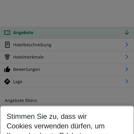
Angebote
Hotelbeschreibung
Hotelmerkmale
Bewertungen
Lage
Angebote filtern
Ändern Sie Ihre Kriterien nach Ihren Wünschen
Stimmen Sie zu, dass wir
Abflughafen wählen
Beliebiger Abflughafen
Cookies verwenden dürfen, um
Reisezeitraum wählen