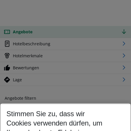
Angebote
Hotelbeschreibung
Hotelmerkmale
Bewertungen
Lage
Angebote filtern
Ändern Sie Ihre Kriterien nach Ihren Wünschen
Stimmen Sie zu, dass wir
Abflughafen wählen
Beliebiger Abflughafen
Cookies verwenden dürfen, um
Reisezeitraum wählen