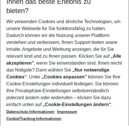
Ihnen das beste Erlebnis zu
10.08.26
–
08.08.27
5-8 Nächte
bieten?
Wer wird verreisen
2 Erwachsene
Keine Kinder
Wir verwenden Cookies und ähnliche Technologien, um
unsere Webseite für Sie funktionsfähig zu halten.
Mehr Filter anzeigen
Dadurch können wir die Nutzung unserer Plattform
verstehen und verbessern, Ihnen Support bieten sowie
Inhalte, Angebote und Werbung anzeigen, die für Sie
relevant sind und zu Ihnen passen. Klicken Sie auf
„Alle
akzeptieren“
, wenn Sie einverstanden sind. Ihnen reicht
das Nötigste? Dann wählen Sie
„Nur notwendige
Footer
Cookies“
. Unter
„Cookies anpassen“
können Sie Ihre
Footer navigation
Cookie-Einstellungen individuell festlegen. Sie können
Über uns
Ihre Privatsphäre-Einstellungen selbstverständlich
AGB
jederzeit ändern oder widerrufen – klicken Sie dazu
Service & Hilfe
Cookie-Einstellungen ändern
einfach unten auf
„Cookie-Einstellungen ändern“
.
Barrierefreies Reisen
Datenschutz-Informationen
Impressum
Cookie-Richtlinie
Folgen Sie uns
Check-in
Cookie/Tracking-Informationen
Datenschutz
FAQ
Impressum