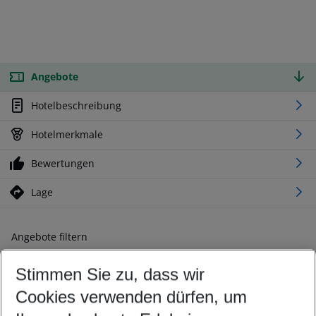
Angebote
Hotelbeschreibung
Hotelmerkmale
Bewertungen
Lage
Angebote filtern
Ändern Sie Ihre Kriterien nach Ihren Wünschen
Stimmen Sie zu, dass wir
Abflughafen wählen
Beliebiger Abflughafen
Cookies verwenden dürfen, um
Reisezeitraum wählen