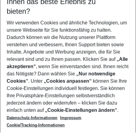
Ihnen das beste Erlebnis zu
09.08.26
–
07.08.27
5-8 Nächte
bieten?
Wer wird verreisen
2 Erwachsene
Keine Kinder
Wir verwenden Cookies und ähnliche Technologien, um
unsere Webseite für Sie funktionsfähig zu halten.
Mehr Filter anzeigen
Dadurch können wir die Nutzung unserer Plattform
verstehen und verbessern, Ihnen Support bieten sowie
Inhalte, Angebote und Werbung anzeigen, die für Sie
relevant sind und zu Ihnen passen. Klicken Sie auf
„Alle
akzeptieren“
, wenn Sie einverstanden sind. Ihnen reicht
das Nötigste? Dann wählen Sie
„Nur notwendige
Footer
Cookies“
. Unter
„Cookies anpassen“
können Sie Ihre
Footer navigation
Cookie-Einstellungen individuell festlegen. Sie können
Über uns
Ihre Privatsphäre-Einstellungen selbstverständlich
AGB
jederzeit ändern oder widerrufen – klicken Sie dazu
Service & Hilfe
Cookie-Einstellungen ändern
einfach unten auf
„Cookie-Einstellungen ändern“
.
Barrierefreies Reisen
Datenschutz-Informationen
Impressum
Cookie-Richtlinie
Folgen Sie uns
Check-in
Cookie/Tracking-Informationen
Datenschutz
FAQ
Impressum