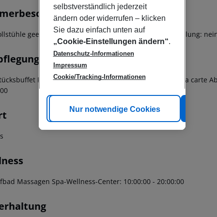
selbstverständlich jederzeit
merbeschreibung
ändern oder widerrufen – klicken
Sie dazu einfach unten auf
ollstühle geeignet WLAN-Internetzugang Wiege auf Bestellung: ne
„Cookie-Einstellungen ändern“
.
Datenschutz-Informationen
pflegung
Impressum
Cookie/Tracking-Informationen
tücksbuffet Frühstück: 07:00:00 - 11:00:00 Mittagessen à la carte A
:00
Cookie anpassen
Nur notwendige Cookies
Alle
rt
ss
lness
bad Massagen Spa-Wellness-Center: 10:00:00 - 20:00:00
erhaltung