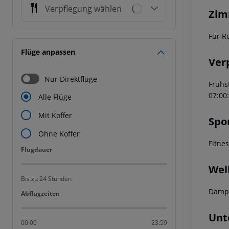
Verpflegung wählen
Zim
Für R
Flüge anpassen
Ver
Nur Direktflüge
Frühs
07:00
Alle Flüge
Mit Koffer
Spo
Ohne Koffer
Fitne
Flugdauer
Flugdauer
Wel
Bis zu 24 Stunden
Dampf
Abflugzeiten
Abflugzeiten
Unt
00:00
23:59