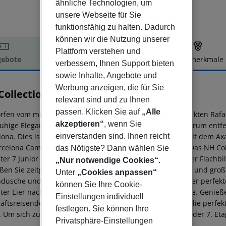
ähnliche Technologien, um
unsere Webseite für Sie
funktionsfähig zu halten. Dadurch
können wir die Nutzung unserer
Plattform verstehen und
ebote
Hotelbeschreibung
Hotelmerkmale
verbessern, Ihnen Support bieten
elbeschreibung
sowie Inhalte, Angebote und
Werbung anzeigen, die für Sie
Collection Barcelona Constanza
relevant sind und zu Ihnen
4
passen. Klicken Sie auf
„Alle
rfen vom mit dem Pritzker-Preis ausgezeichneten Architekten Rafa
akzeptieren“
, wenn Sie
ruhige Eleganz aus. Eine 15-minütige Fahrt vom Stadtzentrum entfern
lona. Dies ist die perfekte Wahl für Geschäftsreisende, mit dem 
einverstanden sind. Ihnen reicht
rcelona Camp Nou befinden sich ebenfalls in der Nähe. Das NH Co
das Nötigste? Dann wählen Sie
ter 7 Junior Suiten und 1 Suite. Jedes Zimmer verfügt über Flach
„Nur notwendige Cookies“
.
ßen Sie zeitgenössisches Design mit poliertem Holz, Glas und gr
Unter
„Cookies anpassen“
dusche und einem Kopfkissenmenü. Das Frühstück ist der perfekte
können Sie Ihre Cookie-
ter Eier nach Wunsch zubereitet und glutenfreie Gerichte. Genieß
Einstellungen individuell
äftsreisende ist das NH Collection Barcelona Constanza die perfek
festlegen. Sie können Ihre
. Um sich zu entspannen, begeben Sie sich zum Pool auf der 7. Et
Privatsphäre-Einstellungen