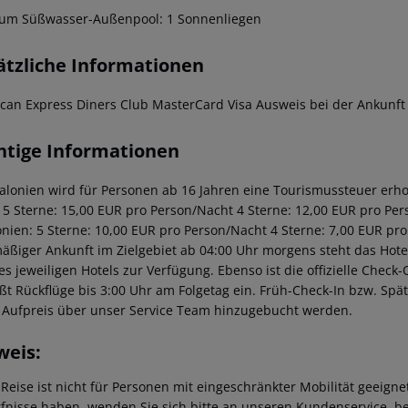
um Süßwasser-Außenpool: 1 Sonnenliegen
ätzliche Informationen
can Express Diners Club MasterCard Visa Ausweis bei der Ankunft 
htige Informationen
talonien wird für Personen ab 16 Jahren eine Tourismussteuer erhob
: 5 Sterne: 15,00 EUR pro Person/Nacht 4 Sterne: 12,00 EUR pro Per
onien: 5 Sterne: 10,00 EUR pro Person/Nacht 4 Sterne: 7,00 EUR pro
äßiger Ankunft im Zielgebiet ab 04:00 Uhr morgens steht das Hotel
des jeweiligen Hotels zur Verfügung. Ebenso ist die offizielle Check
eßt Rückflüge bis 3:00 Uhr am Folgetag ein. Früh-Check-In bzw. Sp
 Aufpreis über unser Service Team hinzugebucht werden.
weis:
 Reise ist nicht für Personen mit eingeschränkter Mobilität geeign
fnisse haben, wenden Sie sich bitte an unseren Kundenservice, be