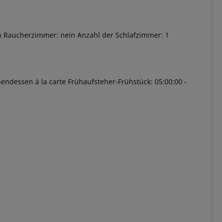
in Raucherzimmer: nein Anzahl der Schlafzimmer: 1
bendessen à la carte Frühaufsteher-Frühstück: 05:00:00 -
 akzeptieren