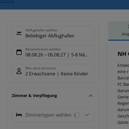
Abflughafen wählen
Ang
Beliebiger Abflughafen
Hot
Reisezeitraum wählen
NH 
08.08.26
–
06.08.27
5-8 Nächte
Entwo
Wer wird verreisen
eine 
2 Erwachsene
Keine Kinder
Barce
FC Ba
darun
Zimmer & Verpflegung
Genie
Regen
darun
Zimmertypen wählen
Gesch
Gäste