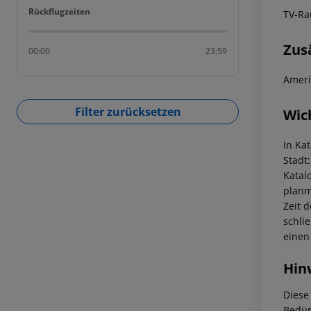
Rückflugzeiten
Rückflugzeiten
TV-Ra
Zus
00:00
23:59
Ameri
Filter zurücksetzen
Wic
In Ka
Stadt
Katal
planm
Zeit 
schli
einen
Hin
Diese
Bedür