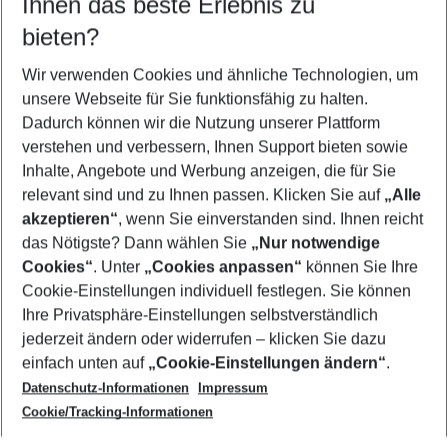
Ihnen das beste Erlebnis zu
08.08.26
–
06.08.27
5-8 Nächte
bieten?
Wer wird verreisen
2 Erwachsene
Keine Kinder
Wir verwenden Cookies und ähnliche Technologien, um
unsere Webseite für Sie funktionsfähig zu halten.
Mehr Filter anzeigen
Dadurch können wir die Nutzung unserer Plattform
verstehen und verbessern, Ihnen Support bieten sowie
Inhalte, Angebote und Werbung anzeigen, die für Sie
relevant sind und zu Ihnen passen. Klicken Sie auf
„Alle
akzeptieren“
, wenn Sie einverstanden sind. Ihnen reicht
das Nötigste? Dann wählen Sie
„Nur notwendige
Footer
Cookies“
. Unter
„Cookies anpassen“
können Sie Ihre
Footer navigation
Cookie-Einstellungen individuell festlegen. Sie können
Über uns
Ihre Privatsphäre-Einstellungen selbstverständlich
AGB
jederzeit ändern oder widerrufen – klicken Sie dazu
Service & Hilfe
Cookie-Einstellungen ändern
einfach unten auf
„Cookie-Einstellungen ändern“
.
Barrierefreies Reisen
Datenschutz-Informationen
Impressum
Cookie-Richtlinie
Folgen Sie uns
Check-in
Cookie/Tracking-Informationen
Datenschutz
FAQ
Impressum