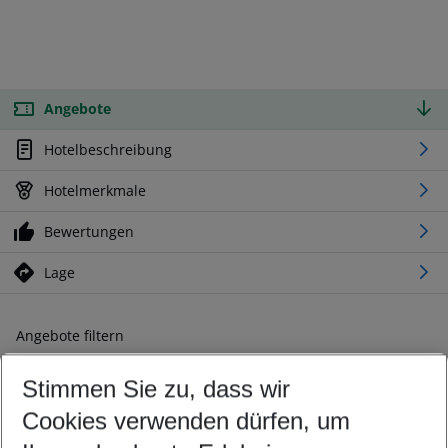
Angebote
Hotelbeschreibung
Hotelmerkmale
Bewertungen
Lage
Angebote filtern
Ändern Sie Ihre Kriterien nach Ihren Wünschen
Stimmen Sie zu, dass wir
Abflughafen wählen
Beliebiger Abflughafen
Cookies verwenden dürfen, um
Reisezeitraum wählen