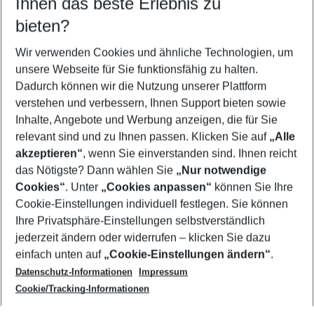
Ihnen das beste Erlebnis zu
09.08.26
–
07.08.27
5-8 Nächte
bieten?
Wer wird verreisen
2 Erwachsene
Keine Kinder
Wir verwenden Cookies und ähnliche Technologien, um
unsere Webseite für Sie funktionsfähig zu halten.
Mehr Filter anzeigen
Dadurch können wir die Nutzung unserer Plattform
verstehen und verbessern, Ihnen Support bieten sowie
Inhalte, Angebote und Werbung anzeigen, die für Sie
relevant sind und zu Ihnen passen. Klicken Sie auf
„Alle
akzeptieren“
, wenn Sie einverstanden sind. Ihnen reicht
das Nötigste? Dann wählen Sie
„Nur notwendige
Footer
Cookies“
. Unter
„Cookies anpassen“
können Sie Ihre
Footer navigation
Cookie-Einstellungen individuell festlegen. Sie können
Über uns
Ihre Privatsphäre-Einstellungen selbstverständlich
AGB
jederzeit ändern oder widerrufen – klicken Sie dazu
Service & Hilfe
Cookie-Einstellungen ändern
einfach unten auf
„Cookie-Einstellungen ändern“
.
Barrierefreies Reisen
Datenschutz-Informationen
Impressum
Cookie-Richtlinie
Folgen Sie uns
Check-in
Cookie/Tracking-Informationen
Datenschutz
FAQ
Impressum