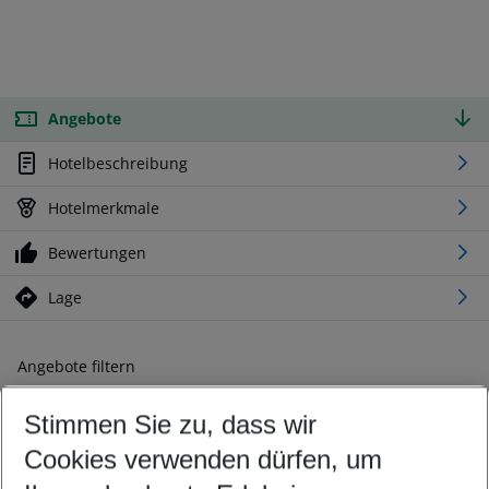
Angebote
Hotelbeschreibung
Hotelmerkmale
Bewertungen
Lage
Angebote filtern
Ändern Sie Ihre Kriterien nach Ihren Wünschen
Stimmen Sie zu, dass wir
Abflughafen wählen
Beliebiger Abflughafen
Cookies verwenden dürfen, um
Reisezeitraum wählen