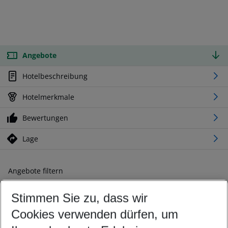
Angebote
Hotelbeschreibung
Hotelmerkmale
Bewertungen
Lage
Angebote filtern
Ändern Sie Ihre Kriterien nach Ihren Wünschen
Stimmen Sie zu, dass wir
Abflughafen wählen
Beliebiger Abflughafen
Cookies verwenden dürfen, um
Reisezeitraum wählen