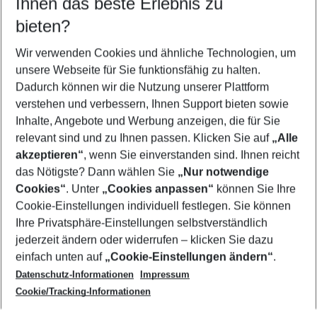
Ihnen das beste Erlebnis zu
12.08.26
–
10.08.27
5-8 Nächte
bieten?
Wer wird verreisen
2 Erwachsene
Keine Kinder
Wir verwenden Cookies und ähnliche Technologien, um
unsere Webseite für Sie funktionsfähig zu halten.
Mehr Filter anzeigen
Dadurch können wir die Nutzung unserer Plattform
verstehen und verbessern, Ihnen Support bieten sowie
Inhalte, Angebote und Werbung anzeigen, die für Sie
relevant sind und zu Ihnen passen. Klicken Sie auf
„Alle
akzeptieren“
, wenn Sie einverstanden sind. Ihnen reicht
das Nötigste? Dann wählen Sie
„Nur notwendige
Footer
Cookies“
. Unter
„Cookies anpassen“
können Sie Ihre
Footer navigation
Cookie-Einstellungen individuell festlegen. Sie können
Über uns
Ihre Privatsphäre-Einstellungen selbstverständlich
AGB
jederzeit ändern oder widerrufen – klicken Sie dazu
Service & Hilfe
Cookie-Einstellungen ändern
einfach unten auf
„Cookie-Einstellungen ändern“
.
Barrierefreies Reisen
Datenschutz-Informationen
Impressum
Cookie-Richtlinie
Folgen Sie uns
Check-in
Cookie/Tracking-Informationen
Datenschutz
FAQ
Impressum