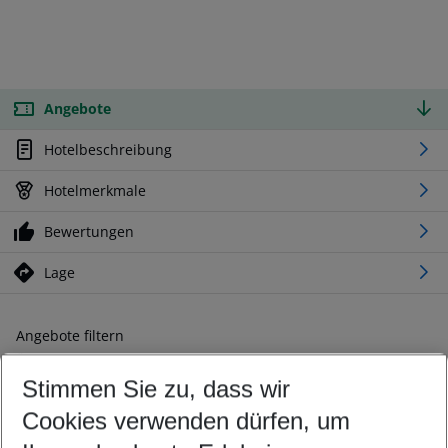
Angebote
Hotelbeschreibung
Hotelmerkmale
Bewertungen
Lage
Angebote filtern
Ändern Sie Ihre Kriterien nach Ihren Wünschen
Stimmen Sie zu, dass wir
Abflughafen wählen
Beliebiger Abflughafen
Cookies verwenden dürfen, um
Reisezeitraum wählen