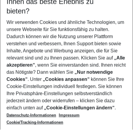
Ihnen das beste Erlebnis zu
10.08.26
–
08.08.27
5-8 Nächte
bieten?
Wer wird verreisen
2 Erwachsene
Keine Kinder
Wir verwenden Cookies und ähnliche Technologien, um
unsere Webseite für Sie funktionsfähig zu halten.
Mehr Filter anzeigen
Dadurch können wir die Nutzung unserer Plattform
verstehen und verbessern, Ihnen Support bieten sowie
Inhalte, Angebote und Werbung anzeigen, die für Sie
relevant sind und zu Ihnen passen. Klicken Sie auf
„Alle
akzeptieren“
, wenn Sie einverstanden sind. Ihnen reicht
das Nötigste? Dann wählen Sie
„Nur notwendige
Footer
Cookies“
. Unter
„Cookies anpassen“
können Sie Ihre
Footer navigation
Cookie-Einstellungen individuell festlegen. Sie können
Über uns
Ihre Privatsphäre-Einstellungen selbstverständlich
AGB
jederzeit ändern oder widerrufen – klicken Sie dazu
Service & Hilfe
Cookie-Einstellungen ändern
einfach unten auf
„Cookie-Einstellungen ändern“
.
Barrierefreies Reisen
Datenschutz-Informationen
Impressum
Cookie-Richtlinie
Folgen Sie uns
Check-in
Cookie/Tracking-Informationen
Datenschutz
FAQ
Impressum