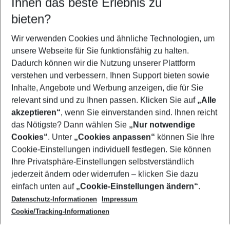
Ihnen das beste Erlebnis zu
12.08.26
–
10.08.27
5-8 Nächte
bieten?
Wer wird verreisen
2 Erwachsene
Keine Kinder
Wir verwenden Cookies und ähnliche Technologien, um
unsere Webseite für Sie funktionsfähig zu halten.
Mehr Filter anzeigen
Dadurch können wir die Nutzung unserer Plattform
verstehen und verbessern, Ihnen Support bieten sowie
Inhalte, Angebote und Werbung anzeigen, die für Sie
relevant sind und zu Ihnen passen. Klicken Sie auf
„Alle
akzeptieren“
, wenn Sie einverstanden sind. Ihnen reicht
das Nötigste? Dann wählen Sie
„Nur notwendige
Footer
Cookies“
. Unter
„Cookies anpassen“
können Sie Ihre
Footer navigation
Cookie-Einstellungen individuell festlegen. Sie können
Über uns
Ihre Privatsphäre-Einstellungen selbstverständlich
AGB
jederzeit ändern oder widerrufen – klicken Sie dazu
Service & Hilfe
Cookie-Einstellungen ändern
einfach unten auf
„Cookie-Einstellungen ändern“
.
Barrierefreies Reisen
Datenschutz-Informationen
Impressum
Cookie-Richtlinie
Folgen Sie uns
Check-in
Cookie/Tracking-Informationen
Datenschutz
FAQ
Impressum