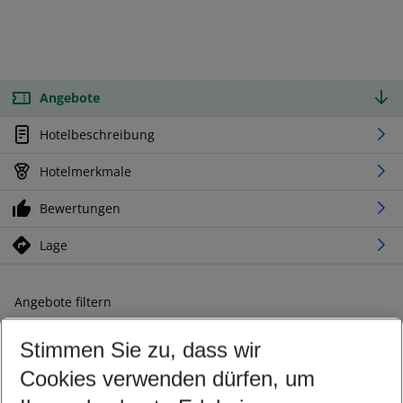
Angebote
Hotelbeschreibung
Hotelmerkmale
Bewertungen
Lage
Angebote filtern
Ändern Sie Ihre Kriterien nach Ihren Wünschen
Stimmen Sie zu, dass wir
Abflughafen wählen
Beliebiger Abflughafen
Cookies verwenden dürfen, um
Reisezeitraum wählen