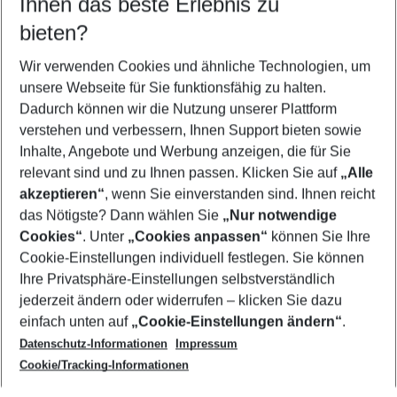
Ihnen das beste Erlebnis zu
08.08.26
–
06.08.27
5-8 Nächte
bieten?
Wer wird verreisen
2 Erwachsene
Keine Kinder
Wir verwenden Cookies und ähnliche Technologien, um
unsere Webseite für Sie funktionsfähig zu halten.
Mehr Filter anzeigen
Dadurch können wir die Nutzung unserer Plattform
verstehen und verbessern, Ihnen Support bieten sowie
Inhalte, Angebote und Werbung anzeigen, die für Sie
relevant sind und zu Ihnen passen. Klicken Sie auf
„Alle
akzeptieren“
, wenn Sie einverstanden sind. Ihnen reicht
das Nötigste? Dann wählen Sie
„Nur notwendige
Footer
Cookies“
. Unter
„Cookies anpassen“
können Sie Ihre
Footer navigation
Cookie-Einstellungen individuell festlegen. Sie können
Über uns
Ihre Privatsphäre-Einstellungen selbstverständlich
AGB
jederzeit ändern oder widerrufen – klicken Sie dazu
Service & Hilfe
Cookie-Einstellungen ändern
einfach unten auf
„Cookie-Einstellungen ändern“
.
Barrierefreies Reisen
Datenschutz-Informationen
Impressum
Cookie-Richtlinie
Folgen Sie uns
Check-in
Cookie/Tracking-Informationen
Datenschutz
FAQ
Impressum