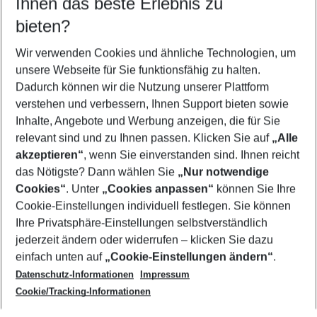
Ihnen das beste Erlebnis zu
08.08.26
–
06.08.27
5-8 Nächte
bieten?
Wer wird verreisen
2 Erwachsene
Keine Kinder
Wir verwenden Cookies und ähnliche Technologien, um
unsere Webseite für Sie funktionsfähig zu halten.
Mehr Filter anzeigen
Dadurch können wir die Nutzung unserer Plattform
verstehen und verbessern, Ihnen Support bieten sowie
Inhalte, Angebote und Werbung anzeigen, die für Sie
relevant sind und zu Ihnen passen. Klicken Sie auf
„Alle
akzeptieren“
, wenn Sie einverstanden sind. Ihnen reicht
das Nötigste? Dann wählen Sie
„Nur notwendige
Footer
Cookies“
. Unter
„Cookies anpassen“
können Sie Ihre
Footer navigation
Cookie-Einstellungen individuell festlegen. Sie können
Über uns
Ihre Privatsphäre-Einstellungen selbstverständlich
AGB
jederzeit ändern oder widerrufen – klicken Sie dazu
Service & Hilfe
Cookie-Einstellungen ändern
einfach unten auf
„Cookie-Einstellungen ändern“
.
Barrierefreies Reisen
Datenschutz-Informationen
Impressum
Cookie-Richtlinie
Folgen Sie uns
Check-in
Cookie/Tracking-Informationen
Datenschutz
FAQ
Impressum