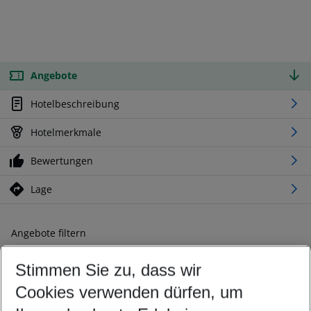
Angebote
Hotelbeschreibung
Hotelmerkmale
Bewertungen
Lage
Angebote filtern
Ändern Sie Ihre Kriterien nach Ihren Wünschen
Stimmen Sie zu, dass wir
Abflughafen wählen
Beliebiger Abflughafen
Cookies verwenden dürfen, um
Reisezeitraum wählen