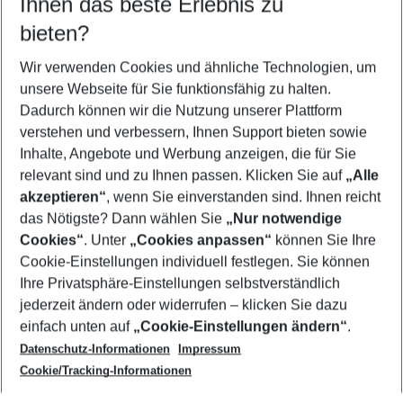
Ihnen das beste Erlebnis zu
09.08.26
–
07.08.27
5-8 Nächte
bieten?
Wer wird verreisen
2 Erwachsene
Keine Kinder
Wir verwenden Cookies und ähnliche Technologien, um
unsere Webseite für Sie funktionsfähig zu halten.
Mehr Filter anzeigen
Dadurch können wir die Nutzung unserer Plattform
verstehen und verbessern, Ihnen Support bieten sowie
Inhalte, Angebote und Werbung anzeigen, die für Sie
relevant sind und zu Ihnen passen. Klicken Sie auf
„Alle
akzeptieren“
, wenn Sie einverstanden sind. Ihnen reicht
das Nötigste? Dann wählen Sie
„Nur notwendige
Footer
Cookies“
. Unter
„Cookies anpassen“
können Sie Ihre
Footer navigation
Cookie-Einstellungen individuell festlegen. Sie können
Über uns
Ihre Privatsphäre-Einstellungen selbstverständlich
AGB
jederzeit ändern oder widerrufen – klicken Sie dazu
Service & Hilfe
Cookie-Einstellungen ändern
einfach unten auf
„Cookie-Einstellungen ändern“
.
Barrierefreies Reisen
Datenschutz-Informationen
Impressum
Cookie-Richtlinie
Folgen Sie uns
Check-in
Cookie/Tracking-Informationen
Datenschutz
FAQ
Impressum