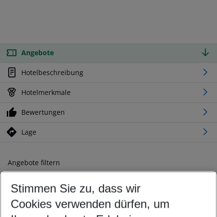
Angebote
Hotelbeschreibung
Hotelmerkmale
Bewertungen
Lage
Angebote filtern
Ändern Sie Ihre Kriterien nach Ihren Wünschen
Stimmen Sie zu, dass wir
Abflughafen wählen
Beliebiger Abflughafen
Cookies verwenden dürfen, um
Reisezeitraum wählen