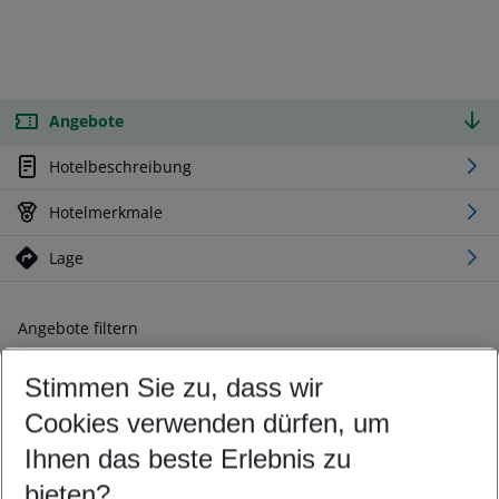
Angebote
Hotelbeschreibung
Hotelmerkmale
Lage
Angebote filtern
Ändern Sie Ihre Kriterien nach Ihren Wünschen
Stimmen Sie zu, dass wir
Abflughafen wählen
Beliebiger Abflughafen
Cookies verwenden dürfen, um
Reisezeitraum wählen
Ihnen das beste Erlebnis zu
08.08.26
–
06.08.27
5-8 Nächte
bieten?