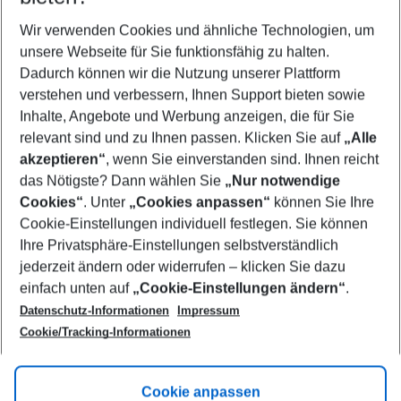
Wer wird verreisen
2 Erwachsene
Keine Kinder
Wir verwenden Cookies und ähnliche Technologien, um
unsere Webseite für Sie funktionsfähig zu halten.
Mehr Filter anzeigen
Dadurch können wir die Nutzung unserer Plattform
verstehen und verbessern, Ihnen Support bieten sowie
Inhalte, Angebote und Werbung anzeigen, die für Sie
relevant sind und zu Ihnen passen. Klicken Sie auf
„Alle
akzeptieren“
, wenn Sie einverstanden sind. Ihnen reicht
das Nötigste? Dann wählen Sie
„Nur notwendige
Footer
Cookies“
. Unter
„Cookies anpassen“
können Sie Ihre
Footer navigation
Cookie-Einstellungen individuell festlegen. Sie können
Über uns
Ihre Privatsphäre-Einstellungen selbstverständlich
AGB
jederzeit ändern oder widerrufen – klicken Sie dazu
Service & Hilfe
Cookie-Einstellungen ändern
einfach unten auf
„Cookie-Einstellungen ändern“
.
Barrierefreies Reisen
Datenschutz-Informationen
Impressum
Cookie-Richtlinie
Folgen Sie uns
Check-in
Cookie/Tracking-Informationen
Datenschutz
FAQ
Impressum
Flugbeschränkungen
Hilfe & Kontakt
Cookie anpassen