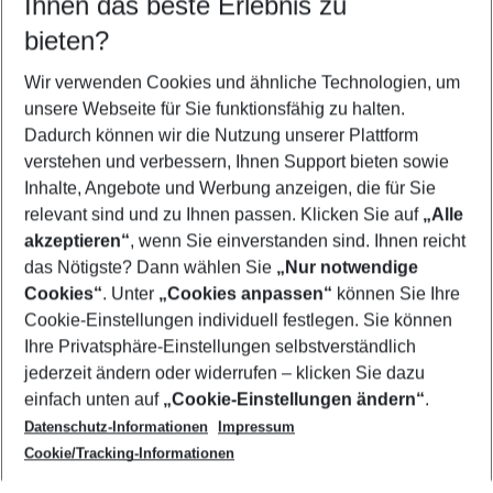
Ihnen das beste Erlebnis zu
10.08.26
–
08.08.27
5-8 Nächte
bieten?
Wer wird verreisen
2 Erwachsene
Keine Kinder
Wir verwenden Cookies und ähnliche Technologien, um
unsere Webseite für Sie funktionsfähig zu halten.
Mehr Filter anzeigen
Dadurch können wir die Nutzung unserer Plattform
verstehen und verbessern, Ihnen Support bieten sowie
Inhalte, Angebote und Werbung anzeigen, die für Sie
relevant sind und zu Ihnen passen. Klicken Sie auf
„Alle
akzeptieren“
, wenn Sie einverstanden sind. Ihnen reicht
das Nötigste? Dann wählen Sie
„Nur notwendige
Footer
Cookies“
. Unter
„Cookies anpassen“
können Sie Ihre
Footer navigation
Cookie-Einstellungen individuell festlegen. Sie können
Über uns
Ihre Privatsphäre-Einstellungen selbstverständlich
AGB
jederzeit ändern oder widerrufen – klicken Sie dazu
Service & Hilfe
Cookie-Einstellungen ändern
einfach unten auf
„Cookie-Einstellungen ändern“
.
Barrierefreies Reisen
Datenschutz-Informationen
Impressum
Cookie-Richtlinie
Folgen Sie uns
Check-in
Cookie/Tracking-Informationen
Datenschutz
FAQ
Impressum