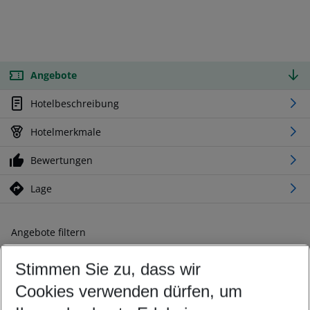
Angebote
Hotelbeschreibung
Hotelmerkmale
Bewertungen
Lage
Angebote filtern
Ändern Sie Ihre Kriterien nach Ihren Wünschen
Stimmen Sie zu, dass wir
Abflughafen wählen
Beliebiger Abflughafen
Cookies verwenden dürfen, um
Reisezeitraum wählen