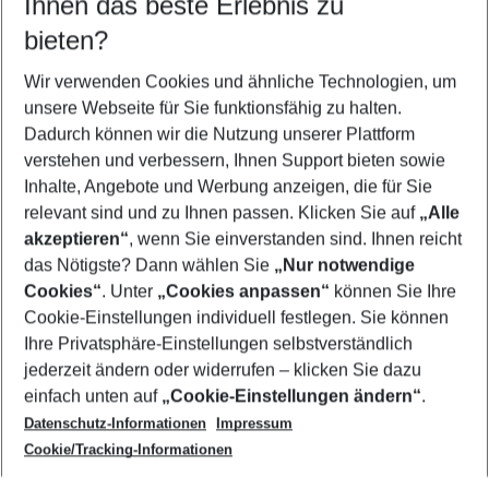
Ihnen das beste Erlebnis zu
09.08.26
–
07.08.27
5-8 Nächte
bieten?
Wer wird verreisen
2 Erwachsene
Keine Kinder
Wir verwenden Cookies und ähnliche Technologien, um
unsere Webseite für Sie funktionsfähig zu halten.
Mehr Filter anzeigen
Dadurch können wir die Nutzung unserer Plattform
verstehen und verbessern, Ihnen Support bieten sowie
Inhalte, Angebote und Werbung anzeigen, die für Sie
relevant sind und zu Ihnen passen. Klicken Sie auf
„Alle
akzeptieren“
, wenn Sie einverstanden sind. Ihnen reicht
das Nötigste? Dann wählen Sie
„Nur notwendige
Footer
Cookies“
. Unter
„Cookies anpassen“
können Sie Ihre
Footer navigation
Cookie-Einstellungen individuell festlegen. Sie können
Über uns
Ihre Privatsphäre-Einstellungen selbstverständlich
AGB
jederzeit ändern oder widerrufen – klicken Sie dazu
Service & Hilfe
Cookie-Einstellungen ändern
einfach unten auf
„Cookie-Einstellungen ändern“
.
Barrierefreies Reisen
Datenschutz-Informationen
Impressum
Cookie-Richtlinie
Folgen Sie uns
Check-in
Cookie/Tracking-Informationen
Datenschutz
FAQ
Impressum