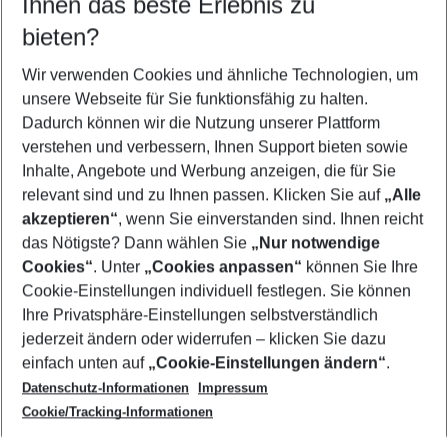
Ihnen das beste Erlebnis zu
10.08.26
–
08.08.27
5-8 Nächte
bieten?
Wer wird verreisen
2 Erwachsene
Keine Kinder
Wir verwenden Cookies und ähnliche Technologien, um
unsere Webseite für Sie funktionsfähig zu halten.
Mehr Filter anzeigen
Dadurch können wir die Nutzung unserer Plattform
verstehen und verbessern, Ihnen Support bieten sowie
Inhalte, Angebote und Werbung anzeigen, die für Sie
relevant sind und zu Ihnen passen. Klicken Sie auf
„Alle
akzeptieren“
, wenn Sie einverstanden sind. Ihnen reicht
das Nötigste? Dann wählen Sie
„Nur notwendige
Footer
Cookies“
. Unter
„Cookies anpassen“
können Sie Ihre
Footer navigation
Cookie-Einstellungen individuell festlegen. Sie können
Über uns
Ihre Privatsphäre-Einstellungen selbstverständlich
AGB
jederzeit ändern oder widerrufen – klicken Sie dazu
Service & Hilfe
Cookie-Einstellungen ändern
einfach unten auf
„Cookie-Einstellungen ändern“
.
Barrierefreies Reisen
Datenschutz-Informationen
Impressum
Cookie-Richtlinie
Folgen Sie uns
Check-in
Cookie/Tracking-Informationen
Datenschutz
FAQ
Impressum