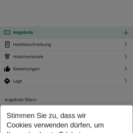
Angebote
Hotelbeschreibung
Hotelmerkmale
Bewertungen
Lage
Angebote filtern
Ändern Sie Ihre Kriterien nach Ihren Wünschen
Stimmen Sie zu, dass wir
Abflughafen wählen
Beliebiger Abflughafen
Cookies verwenden dürfen, um
Reisezeitraum wählen