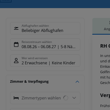
Abflughafen wählen
Ang
Beliebiger Abflughafen
Hot
Reisezeitraum wählen
RH 
08.08.26
–
06.08.27
5-8 Nächte
In un
Wer wird verreisen
und d
2 Erwachsene
Keine Kinder
Einka
Golfi
mit h
Zimmer & Verpflegung
Gesch
Ver
Zimmertypen wählen
Frühs