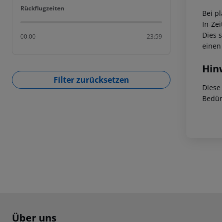
Rückflugzeiten
Rückflugzeiten
Bei p
In-Zei
Dies 
00:00
23:59
einen
Hin
Filter zurücksetzen
Diese
Bedür
Footer
Footer navigation
Über uns