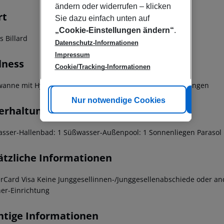
ändern oder widerrufen – klicken
rt
Sie dazu einfach unten auf
„Cookie-Einstellungen ändern“
.
s Billard
Datenschutz-Informationen
Impressum
lness
Cookie/Tracking-Informationen
wanne mit Hydromassage Sauna Massagen Spa-Anwendungen
Cookie anpassen
Nur notwendige Cookies
Alle
erhaltung
sser-Hallenbad: 1 Süßwasser-Außenpool: 1 Sonnenliegen Paraso
ätzliche Informationen
rCard Visa Keine Junggesellinnen-/Junggesellenabschiede oder and
er-Einrichtung
htige Informationen