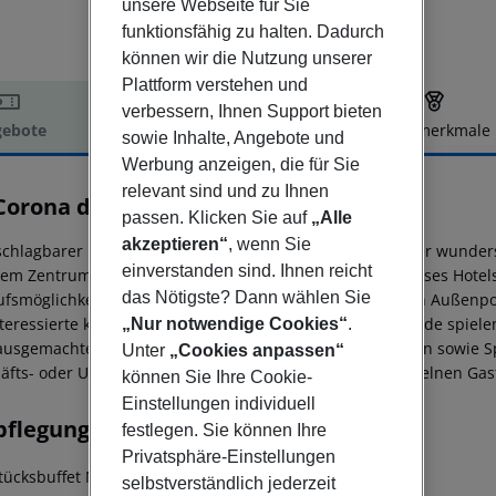
unsere Webseite für Sie
funktionsfähig zu halten. Dadurch
können wir die Nutzung unserer
Plattform verstehen und
verbessern, Ihnen Support bieten
ebote
Hotelbeschreibung
Hotelmerkmale
sowie Inhalte, Angebote und
elbeschreibung
Werbung anzeigen, die für Sie
relevant sind und zu Ihnen
Corona del Mar Beach Hotel
passen. Klicken Sie auf
„Alle
4
akzeptieren“
, wenn Sie
schlagbarer Lage direkt am Strand von Poniente mit seiner wunde
einverstanden sind. Ihnen reicht
em Zentrum von Benidorm entfernt, finden die Gäste dieses Hotels
das Nötigste? Dann wählen Sie
ufsmöglichkeiten. Zu den Hoteleinrichtungen gehören ein Außenpoo
nteressierte können nur 3 km vom Hotel entfernt eine Runde spielen
„Nur notwendige Cookies“
.
ausgemachten, mediterranen und internationalen Speisen sowie Spe
Unter
„Cookies anpassen“
äfts- oder Urlaubsreisende, dieses Hotel wird jeden einzelnen Gas
können Sie Ihre Cookie-
Einstellungen individuell
pflegung
festlegen. Sie können Ihre
Privatsphäre-Einstellungen
tücksbuffet Mittagsbuffet Abendbuffet Diätküche
selbstverständlich jederzeit