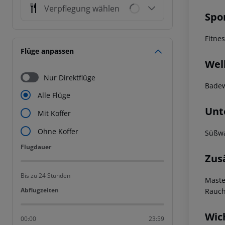
Verpflegung wählen
Spo
Fitnes
Flüge anpassen
Wel
Nur Direktflüge
Bade
Alle Flüge
Unt
Mit Koffer
Ohne Koffer
Süßwa
Flugdauer
Flugdauer
Zus
Bis zu 24 Stunden
Maste
Abflugzeiten
Abflugzeiten
Rauch
Wic
00:00
23:59