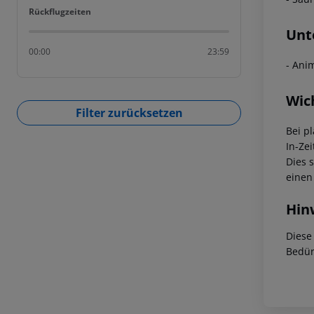
Rückflugzeiten
Rückflugzeiten
Unt
00:00
23:59
- Ani
Wic
Filter zurücksetzen
Bei p
In-Zei
Dies 
einen
Hin
Diese
Bedür