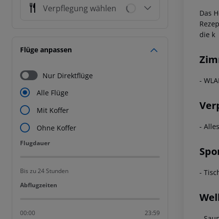
Verpflegung wählen
Das H
Rezep
die k
Flüge anpassen
Zim
Nur Direktflüge
- WLA
Alle Flüge
Ver
Mit Koffer
- Alle
Ohne Koffer
Flugdauer
Flugdauer
Spo
Bis zu 24 Stunden
- Tisc
Abflugzeiten
Abflugzeiten
Wel
00:00
23:59
- Sau