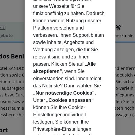
unsere Webseite für Sie
funktionsfähig zu halten. Dadurch
können wir die Nutzung unserer
Plattform verstehen und
verbessern, Ihnen Support bieten
ebote
Hotelbeschreibung
Hotelmerkmale
sowie Inhalte, Angebote und
elbeschreibung
Werbung anzeigen, die für Sie
dos Benidorm Suites
relevant sind und zu Ihnen
4
passen. Klicken Sie auf
„Alle
otel SANDOS BENIDORM SUITES liegt ca. 700 m vom Strand entfernt
akzeptieren“
, wenn Sie
tion sowie über WLAN. Im Außenbereich der Anlage befindet sich ei
einverstanden sind. Ihnen reicht
leinen Urlaubsgäste einen Kinderpool. Bei Bedarf können Sie sich
das Nötigste? Dann wählen Sie
rlaubsregion erkunden möchte, kann den hotelnahen Auto-Verleih 
„Nur notwendige Cookies“
.
ss bzw. Euro/Master Card akzeptiert.
Verpflegung Als Verpflegungsl
Unter
„Cookies anpassen“
nsion sowie nur Frühstück an. Für Ihr leibliches Wohl finden Sie im
können Sie Ihre Cookie-
itnessraum auf Ihren Besuch. Mit Dart und Tischtennis bieten noch
essbereich erwartet Sie eine Sauna. Hier werden auch Massagen (
Einstellungen individuell
festlegen. Sie können Ihre
ort
Privatsphäre-Einstellungen