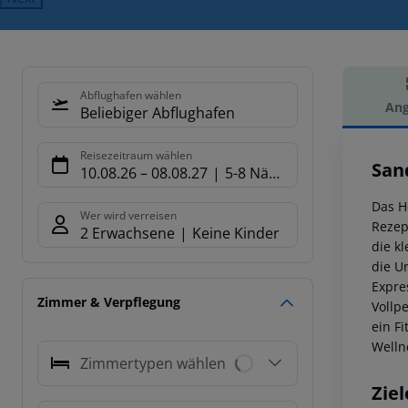
Abflughafen wählen
Ang
Beliebiger Abflughafen
Hot
Reisezeitraum wählen
San
10.08.26
–
08.08.27
5-8 Nächte
Das H
Wer wird verreisen
Rezep
2 Erwachsene
Keine Kinder
die k
die U
Expre
Zimmer & Verpflegung
Vollpe
ein F
Welln
Zimmertypen wählen
Ziel