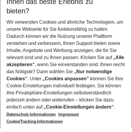
Ihnen das beste Erlebnis zu
10.08.26
–
08.08.27
5-8 Nächte
bieten?
Wer wird verreisen
2 Erwachsene
Keine Kinder
Wir verwenden Cookies und ähnliche Technologien, um
unsere Webseite für Sie funktionsfähig zu halten.
Mehr Filter anzeigen
Dadurch können wir die Nutzung unserer Plattform
verstehen und verbessern, Ihnen Support bieten sowie
Inhalte, Angebote und Werbung anzeigen, die für Sie
relevant sind und zu Ihnen passen. Klicken Sie auf
„Alle
akzeptieren“
, wenn Sie einverstanden sind. Ihnen reicht
das Nötigste? Dann wählen Sie
„Nur notwendige
Footer
Cookies“
. Unter
„Cookies anpassen“
können Sie Ihre
Footer navigation
Cookie-Einstellungen individuell festlegen. Sie können
Über uns
Ihre Privatsphäre-Einstellungen selbstverständlich
AGB
jederzeit ändern oder widerrufen – klicken Sie dazu
Service & Hilfe
Cookie-Einstellungen ändern
einfach unten auf
„Cookie-Einstellungen ändern“
.
Barrierefreies Reisen
Datenschutz-Informationen
Impressum
Cookie-Richtlinie
Folgen Sie uns
Check-in
Cookie/Tracking-Informationen
Datenschutz
FAQ
Impressum