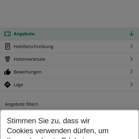
Angebote
Hotelbeschreibung
Hotelmerkmale
Bewertungen
Lage
Angebote filtern
Ändern Sie Ihre Kriterien nach Ihren Wünschen
Stimmen Sie zu, dass wir
Abflughafen wählen
Beliebiger Abflughafen
Cookies verwenden dürfen, um
Reisezeitraum wählen