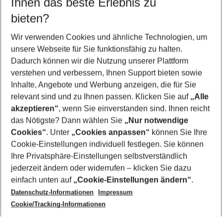
Ihnen das beste Erlebnis zu
11.08.26
–
09.08.27
5-8 Nächte
bieten?
Wer wird verreisen
2 Erwachsene
Keine Kinder
Wir verwenden Cookies und ähnliche Technologien, um
unsere Webseite für Sie funktionsfähig zu halten.
Mehr Filter anzeigen
Dadurch können wir die Nutzung unserer Plattform
verstehen und verbessern, Ihnen Support bieten sowie
Inhalte, Angebote und Werbung anzeigen, die für Sie
relevant sind und zu Ihnen passen. Klicken Sie auf
„Alle
akzeptieren“
, wenn Sie einverstanden sind. Ihnen reicht
das Nötigste? Dann wählen Sie
„Nur notwendige
Footer
Cookies“
. Unter
„Cookies anpassen“
können Sie Ihre
Footer navigation
Cookie-Einstellungen individuell festlegen. Sie können
Über uns
Ihre Privatsphäre-Einstellungen selbstverständlich
AGB
jederzeit ändern oder widerrufen – klicken Sie dazu
Service & Hilfe
Cookie-Einstellungen ändern
einfach unten auf
„Cookie-Einstellungen ändern“
.
Barrierefreies Reisen
Datenschutz-Informationen
Impressum
Cookie-Richtlinie
Folgen Sie uns
Check-in
Cookie/Tracking-Informationen
Datenschutz
FAQ
Impressum